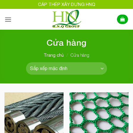
Bỏ
CÁP THÉP XÂY DỰNG HNQ
qua
nội
dung
Cửa hàng
/
Cửa hàng
Trang chủ