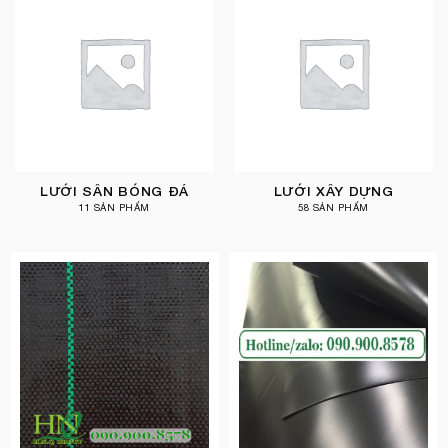
LƯỚI SÂN BÓNG ĐÁ
LƯỚI XÂY DỰNG
11 SẢN PHẨM
58 SẢN PHẨM