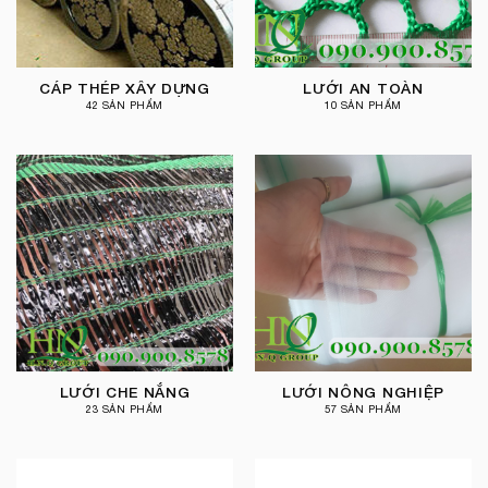
CÁP THÉP XÂY DỰNG
LƯỚI AN TOÀN
42 SẢN PHẨM
10 SẢN PHẨM
LƯỚI CHE NẮNG
LƯỚI NÔNG NGHIỆP
23 SẢN PHẨM
57 SẢN PHẨM