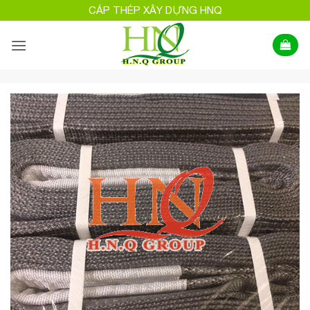
Bỏ
CÁP THÉP XÂY DỰNG HNQ
qua
nội
dung