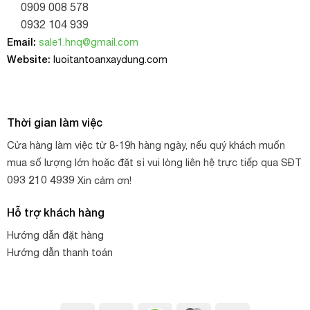
0909 008 578
0932 104 939
Cáp vải cẩu hàng Hàn Quốc 4 tấn (bản rộng 100mm) có
Email:
sale1.hnq@gmail.com
đặc điểm những đặc điểm sau:
Website:
luoitantoanxaydung.com
Chất liệu: 100% polyester
Loại: bản dẹt, 2 đầu mắt, dệt 1 lớp
Tải trọng: 4 tấn
Thời gian làm việc
Bản rộng: 100 mm
Cửa hàng làm việc từ 8-19h hàng ngày, nếu quý khách muốn
mua số lượng lớn hoặc đặt sỉ vui lòng liên hệ trực tiếp qua SĐT
Màu sắc: Xám (theo bảng màu tiêu chuẩn DIN 1491-1)
093 210 4939
Xin cảm ơn!
Hệ số an toàn: 6:1, 7:1. Loại thông dụng: 6:1
Hỗ trợ khách hàng
Chiều dài: 2m, 3m, 4m, 5m, 6m, 8m,….
Hướng dẫn đặt hàng
Hãng sản xuất: Eastern, Myung Sung – Hàn Quốc
Hướng dẫn thanh toán
Công ty H.N.Q cung cấp đầu đủ các loại cáp vải cẩu
hàng có tải trọng, màu sắc, chiều dài khác nhau, khách
hàng có thể lựa chọn sản phẩm phù hợp với mục đích