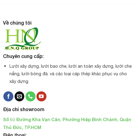
Ứng dụng của ma ní omega inox 304
Ma ní omega inox 304 thường dùng để ghép, nối giữa các
Về chúng tôi
dây cáp, xích, thường được sử dụng trong các công trình
đòi hỏi độ bền và tính thẩm mỹ cao. Ma ní có kích thước
nhỏ thường được sử dụng trang trí trong công trình xây
dựng dân dụng, trang trí nội thất nhà ở, công nghiệp…
Chuyên cung cấp:
Lưới xây dựng, lưới bao che, lưới an toàn xây dựng, lưới che
nắng, lưới bóng đá. và các loại cáp thép khác phục vụ cho
xây dựng.
Địa chỉ showroom
Số 50 Đường Kha Vạn Cân, Phường Hiệp Bình Chánh, Quận
Thủ Đức, TP.HCM
Điện thoại: