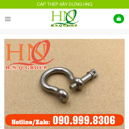
Bỏ
CÁP THÉP XÂY DỰNG HNQ
qua
nội
dung