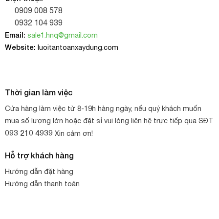
0909 008 578
0932 104 939
Email:
sale1.hnq@gmail.com
Website:
luoitantoanxaydung.com
Ma ní omega inox 304
Ma ní omega inox 304 có những đặc điểm sau:
Thời gian làm việc
Cấu tạo: gồm phần thân và chốt vặn
Cửa hàng làm việc từ 8-19h hàng ngày, nếu quý khách muốn
Hình dạng: Omega (bầu)
mua số lượng lớn hoặc đặt sỉ vui lòng liên hệ trực tiếp qua SĐT
093 210 4939
Chốt vặn: là một thanh bắc ngang (chốt vặn ren hoặc
Xin cảm ơn!
chốt oan toàn), dễ dàng thao tác, tháo lắp..
Hỗ trợ khách hàng
Kích thước: từ 5 mm đến 20 mm
Hướng dẫn đặt hàng
Xuất xứ: Trung Quốc, Hàn Quốc
Hướng dẫn thanh toán
Tùy theo mục đích sử dụng mà chọn đúng chủng loại, các
thông số kỹ thuật của ma ní cho phù hợp.