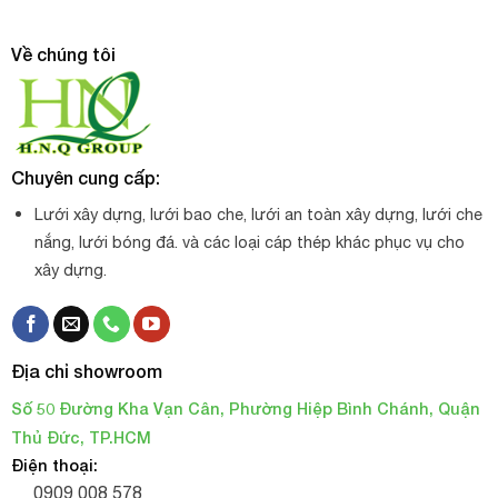
Về chúng tôi
Chuyên cung cấp:
Đặc tính của cáp thép bọc nhựa PVC
Lưới xây dựng, lưới bao che, lưới an toàn xây dựng, lưới che
Lõi bên trong là sợi cáp lụa mạ cấu tạo từ những sợi
nắng, lưới bóng đá. và các loại cáp thép khác phục vụ cho
thép cacbon mạ kẽm xoắn lại với theo chiều xoắn ốc vì
xây dựng.
thế sợi cáp có độ bền chắc cao, chịu lực tốt…
Lớp nhựa PVC bọc bên ngoài sợi cáp bảo vệ sợi cáp
bên trong rất tốt, ngăn chặn sự tiếp xúc của sợi cáp bên
Địa chỉ showroom
trong với môi trường bên ngoài vì thế tránh được sự
Số 50 Đường Kha Vạn Cân, Phường Hiệp Bình Chánh, Quận
hoen gỉ, hư hỏng xảy ra.
Thủ Đức, TP.HCM
Sự kết hợp giữa hai đặc tính trên tạo sự mềm dẻo cho
Điện thoại:
sợi cáp, giúp sợi cáp dễ uốn, dễ dàng sử dụng trong
0909 008 578