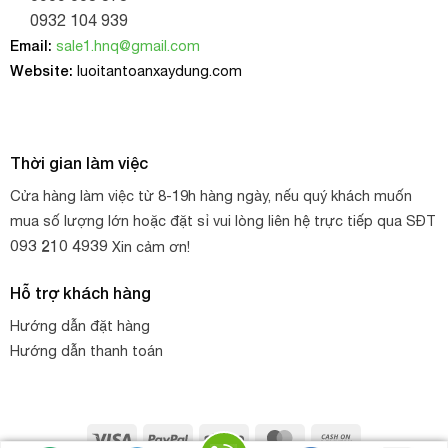
nhiều trường hợp.
0932 104 939
Email:
sale1.hnq@gmail.com
Website:
luoitantoanxaydung.com
Thời gian làm việc
Cửa hàng làm việc từ 8-19h hàng ngày, nếu quý khách muốn
mua số lượng lớn hoặc đặt sỉ vui lòng liên hệ trực tiếp qua SĐT
093 210 4939
Xin cảm ơn!
Hỗ trợ khách hàng
Dưới đây là những ứng dụng của
cáp thép bọc
Hướng dẫn đặt hàng
nhựa
trong công nghiệp và đời sống:
Hướng dẫn thanh toán
Sử dụng trong các công trình xây dựng: neo, giằng, kéo
bê tông, cốt thép, cốp pha, căng lưới bao che cho công
trình hay lưới chắn vật rơi, làm dây tải kéo các vật dụng
Visa
PayPal
Stripe
MasterCard
Cash