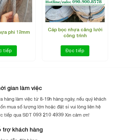
Cáp bọc nhựa căng lưới
hựa phi 12mm
công trình
c tiếp
Đọc tiếp
 các loại khớp nối này vẫn tiềm ẩn nguy cơ gây
ời gian làm việc
gừa các đầu vòi bị tuột ra khỏi khớp nối. 2 đầu
a hàng làm việc từ 8-19h hàng ngày, nếu quý khách
 đầu này không bị bật ra. tránh được tai nạn cho
ốn mua số lượng lớn hoặc đặt sỉ vui lòng liên hệ
093 210 4939
ực tiếp qua SĐT
Xin cảm ơn!
 trợ khách hàng