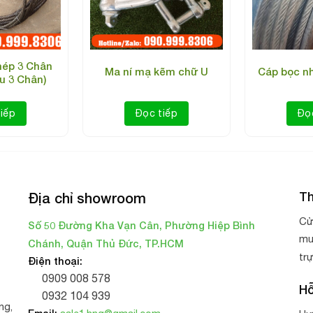
hép 3 Chân
Ma ní mạ kẽm chữ U
Cáp bọc n
u 3 Chân)
Dây chống văng
iếp
Đọc tiếp
Đọ
rong xây dựng và đời sống
 bởi : khớp nổi nhanh, khớp sừng trâu, đuôi chuột…. Tuy nhiên,
Th
Địa chỉ showroom
‘Whipcheck’ đã được sử dụng kèm đối với ống nén khí, để ngăn n
Cử
Số 50 Đường Kha Vạn Cân, Phường Hiệp Bình
 tình huống 2 đầu nối bị tuột, thì bản thân sợi cáp sẽ giữ cho 2
mu
Chánh, Quận Thủ Đức, TP.HCM
tr
Điện thoại:
0909 008 578
Hỗ
0932 104 939
ng,