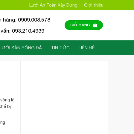
Lưới An Toàn Xây Dựng
Giới thiệu
n hàng: 0909.008.578
GIỎ HÀNG
vấn: 093.210.4939
LƯỚI SÂN BÓNG ĐÁ
TIN TỨC
LIÊN HỆ
 vòng lò
chế bị
úng