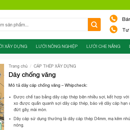
Bá
Tư 
ỚI XÂY DỰNG
LƯỚI NÔNG NGHIỆP
LƯỚI CHE NẮNG
/
Trang chủ
CÁP THÉP XÂY DỰNG
Dây chống văng
Mô tả dây cáp chống văng – Whipcheck:
Được chế tạo bằng dây cáp thép bện nhiều sợi, kết hợp với
xo được quấn quanh sợi dây cáp thép, bảo vệ dây cáp hạn 
đứt gãy, mài mòn.
Dây cáp sử dụng thường là dây cáp thép D4mm, mạ kẽm nh
nóng.