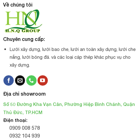
Về chúng tôi
Chuyên cung cấp:
Lưới xây dựng, lưới bao che, lưới an toàn xây dựng, lưới che
nắng, lưới bóng đá. và các loại cáp thép khác phục vụ cho
xây dựng.
Địa chỉ showroom
Số 50 Đường Kha Vạn Cân, Phường Hiệp Bình Chánh, Quận
Thủ Đức, TP.HCM
Cáp vải cẩu hàng Hàn Quốc 3 tấn (bản rộng 75mm)
Điện thoại:
0909 008 578
0932 104 939
Cáp vải cẩu hàng Hàn Quốc 3 tấn
(bản rộng 75mm) có