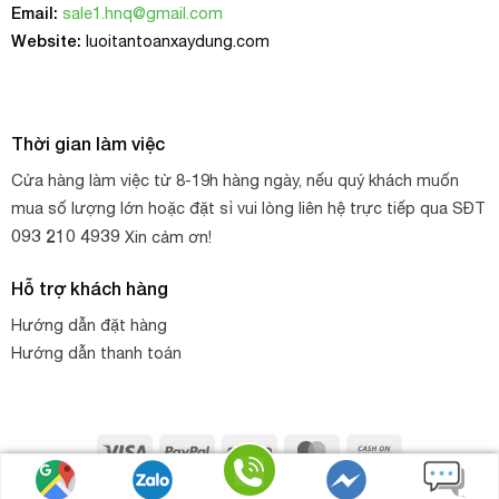
Email:
sale1.hnq@gmail.com
đặc điểm những đặc điểm sau:
Website:
luoitantoanxaydung.com
Chất liệu: 100% polyester
Loại: bản dẹt, 2 đầu mắt, dệt 1 lớp
Tải trọng: 3 tấn
Thời gian làm việc
Bản rộng: 75 mm
Cửa hàng làm việc từ 8-19h hàng ngày, nếu quý khách muốn
mua số lượng lớn hoặc đặt sỉ vui lòng liên hệ trực tiếp qua SĐT
Màu sắc: Vàng (theo bảng màu tiêu chuẩn DIN 1491-1)
093 210 4939
Xin cảm ơn!
Hệ số an toàn: 6:1, 7:1. Loại thông dụng: 6:1
Chiều dài: 2m, 3m, 4m, 5m, 6m, 8m,….
Hỗ trợ khách hàng
Hướng dẫn đặt hàng
Hãng sản xuất: Eastern, Myung Sung – Hàn Quốc
Hướng dẫn thanh toán
Công ty H.N.Q
cung cấp đầu đủ các loại cáp vải cẩu hàng có
tải trọng, màu sắc, chiều dài khác nhau, khách hàng có thể
lựa chọn sản phẩm phù hợp với mục đích của mình.
Visa
PayPal
Stripe
MasterCard
Cash
On
Copyright 2026 ©
HNQ
. Thiết kế web bởi
HNQ - GROUP
Gọi điện
Nhắn tin
Chat zalo
Chat Facebook