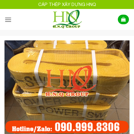
Bỏ
CÁP THÉP XÂY DỰNG HNQ
qua
nội
dung