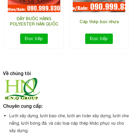
Cáp thép bọc nhựa phi 8
DÂY BUỘC HÀNG
Cáp thép bọc nhựa
POLYESTER HÀN QUỐC
Thông tin chi tiết về sản phẩm dây cáp căng
lưới công trình
Đọc tiếp
Đọc tiếp
Đường kính tổng: 3mm – 14mm
Chất liệu gồm lõi là sợi cáp lụa mạ và lớp nhựa trắng
bọc bên ngoài có bề dày khoảng 0.5mm-0.7mm
Về chúng tôi
Đặc tính: sợi cáp có tính mềm mại, dẻo, sử dụng linh
hoạt và đặc biệt bền hơn so với các loại dây cáp mạ
kẽm thông thường
Trung Quốc
Xuất xứ:
Chuyên cung cấp:
lõi thép mạ kẽm
Chất liệu:
bọc nhựa PVC trắng
Lưới xây dựng, lưới bao che, lưới an toàn xây dựng, lưới che
3mm-14mm
Đường kính sợi:
nắng, lưới bóng đá. và các loại cáp thép khác phục vụ cho
xây dựng.
1000m/cuộn (có bán lẻ với phi 6
Quy cách đóng gói: