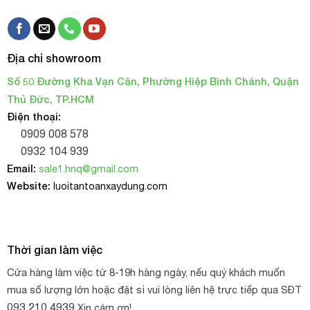
trở lên)
Địa chỉ showroom
Số 50 Đường Kha Vạn Cân, Phường Hiệp Bình Chánh, Quận
Thủ Đức, TP.HCM
Điện thoại:
0909 008 578
0932 104 939
Email:
sale1.hnq@gmail.com
Website:
luoitantoanxaydung.com
Cáp bọc nhựa phi 4
Đơn vi phân phối cáp thép bọc nhựa chất lượng giá rẻ
Thời gian làm việc
Công ty H.N.Q chuyên cung cấp các loại lưới xây dựng,
Cửa hàng làm việc từ 8-19h hàng ngày, nếu quý khách muốn
lưới ô vuông
lưới an toàn,
, lưới chống côn trùng, lưới
mua số lượng lớn hoặc đặt sỉ vui lòng liên hệ trực tiếp qua SĐT
mùng, lưới leo giàn, lưới che nắng.
093 210 4939
Xin cảm ơn!