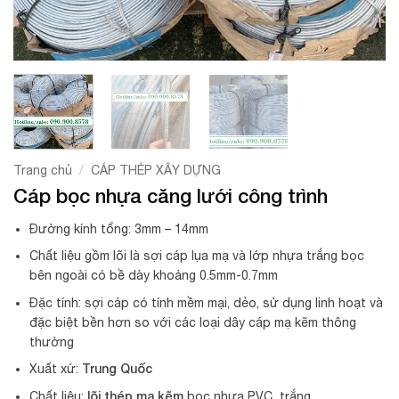
/
Trang chủ
CÁP THÉP XÂY DỰNG
Cáp bọc nhựa căng lưới công trình
Đường kính tổng: 3mm – 14mm
Chất liệu gồm lõi là sợi cáp lụa mạ và lớp nhựa trắng bọc
bên ngoài có bề dày khoảng 0.5mm-0.7mm
Đặc tính: sợi cáp có tính mềm mại, dẻo, sử dụng linh hoạt và
đặc biệt bền hơn so với các loại dây cáp mạ kẽm thông
thường
Trung Quốc
Xuất xứ:
lõi thép mạ kẽm
Chất liệu:
bọc nhựa PVC trắng