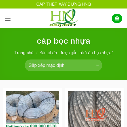
Bỏ
CÁP THÉP XÂY DỰNG HNQ
qua
nội
dung
cáp bọc nhựa
/
Sản phẩm được gắn thẻ “cáp bọc nhựa”
Trang chủ