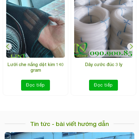
Bạt nhựa 2 da xanh cam
Lưới cước rào gà, vịt màu
xanh rêu
Đọc tiếp
Đọc tiếp
Tin tức - bài viết hướng dẫn