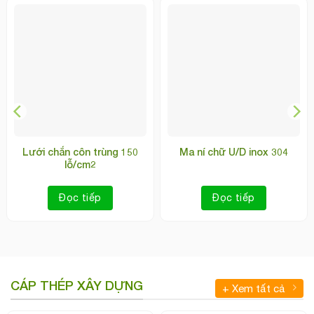
a ní chữ U/D inox 304
Cáp Vải Cẩu Hàng
Lướ
(Webbing sling eye to eye)
Đọc tiếp
Đọc tiếp
CÁP THÉP XÂY DỰNG
+ Xem tất cả