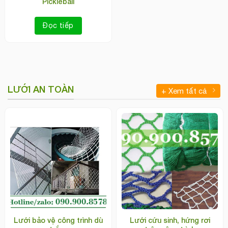
Pickleball
Đọc tiếp
LƯỚI AN TOÀN
+ Xem tất cả
Lưới bảo vệ công trình dù
Lưới cứu sinh, hứng rơi