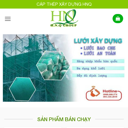
Bỏ
CÁP THÉP XÂY DỰNG HNQ
qua
nội
dung
SẢN PHẨM BÁN CHẠY