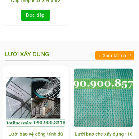
Cáp thép inox 304 phi 3
Đọc tiếp
LƯỚI XÂY DỰNG
+ Xem tất cả
Lưới bảo vệ công trình dù
Lưới bao che xây dựng 110