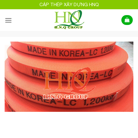
Bỏ
CÁP THÉP XÂY DỰNG HNQ
qua
nội
dung