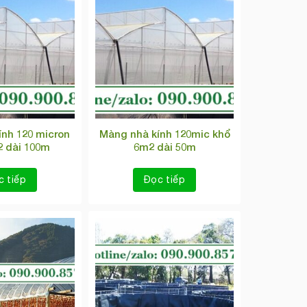
ính 120 micron
Màng nhà kính 120mic khổ
 dài 100m
6m2 dài 50m
c tiếp
Đọc tiếp