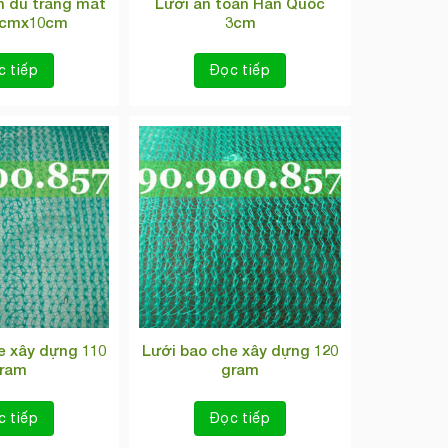
n dù trắng mắt
Lưới an toàn Hàn Quốc
0cmx10cm
3cm
c tiếp
Đọc tiếp
e xây dựng 110
Lưới bao che xây dựng 120
ram
gram
c tiếp
Đọc tiếp