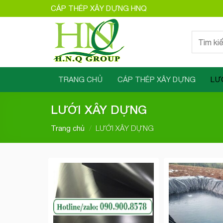
Bỏ
CÁP THÉP XÂY DỰNG HNQ
qua
nội
Tìm
dung
kiếm:
TRANG CHỦ
CÁP THÉP XÂY DỰNG
LƯ
LƯỚI XÂY DỰNG
/
LƯỚI XÂY DỰNG
Trang chủ