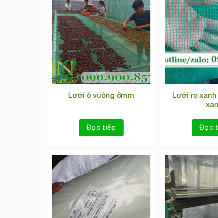
Lưới rọ xanh
Lưới ô vuông 8mm
xa
Đọc tiếp
Đọc t