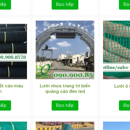
iếp
Đọc tiếp
Đọ
ắt cáo màu
Lưới nhựa trang trí biển
Lưới ô 
n
quảng cáo đèn led
iếp
Đọc tiếp
Đọ