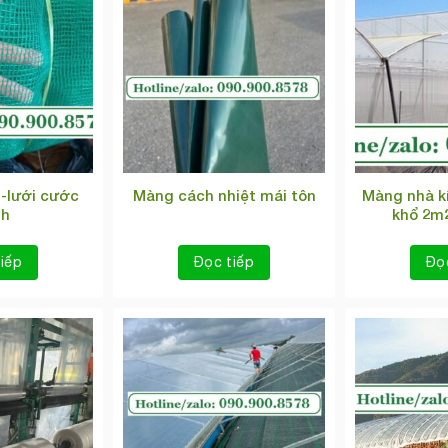
 -lưới cước
Màng nhà k
Màng cách nhiệt mái tôn
nh
khổ 2m2
iếp
Đọc tiếp
Đọ