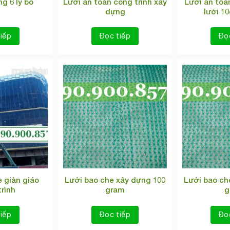
Lưới an toàn công trình xây
Lưới an toà
g 6 ly bó
dựng
lưới 1
iếp
Đọc tiếp
Đọ
 giàn giáo
Lưới bao che xây dựng 100
Lưới bao ch
rình
gram
g
iếp
Đọc tiếp
Đọ