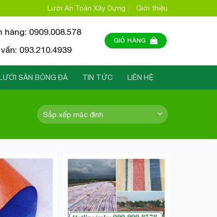
Lưới An Toàn Xây Dựng
Giới thiệu
n hàng: 0909.008.578
GIỎ HÀNG
vấn: 093.210.4939
LƯỚI SÂN BÓNG ĐÁ
TIN TỨC
LIÊN HỆ