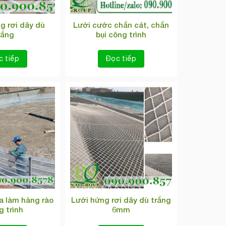
g rơi dây dù
Lưới cước chắn cát, chắn
rắng
bụi công trình
c tiếp
Đọc tiếp
a làm hàng rào
Lưới hứng rơi dây dù trắng
g trình
6mm