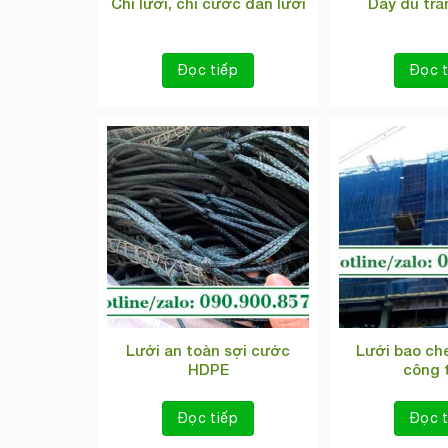
Chỉ lưới, chỉ cước đan lưới
Dây dù trắn
Đọc tiếp
Đọc t
Lưới an toàn sợi cước
Lưới bao che
HDPE
công t
Đọc tiếp
Đọc t