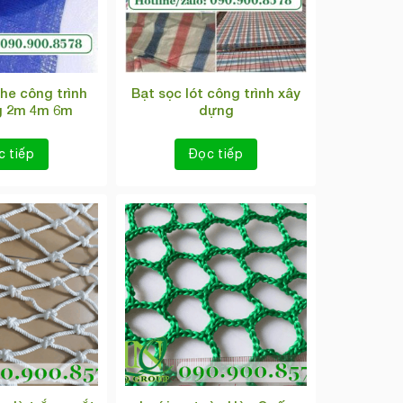
he công trình
Bạt sọc lót công trình xây
g 2m 4m 6m
dựng
c tiếp
Đọc tiếp