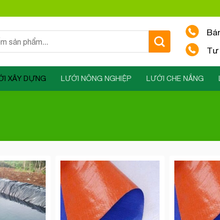
Bá
Tư 
ỚI XÂY DỰNG
LƯỚI NÔNG NGHIỆP
LƯỚI CHE NẮNG