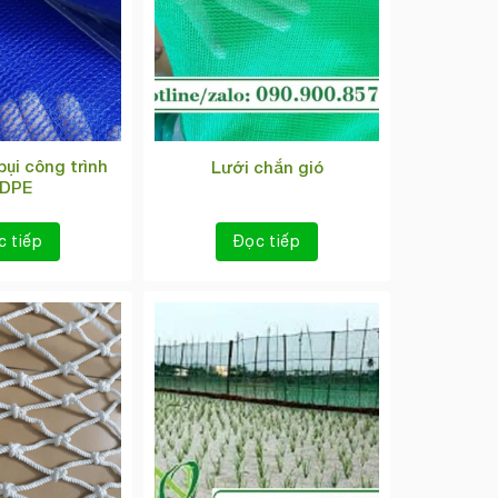
bụi công trình
Lưới chắn gió
DPE
c tiếp
Đọc tiếp