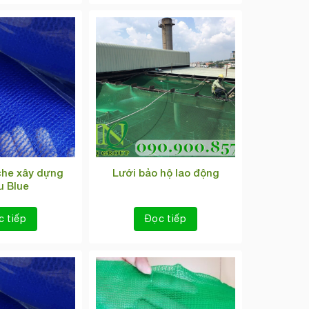
che xây dựng
Lưới bảo hộ lao động
 Blue
c tiếp
Đọc tiếp