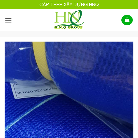
Bỏ
CÁP THÉP XÂY DỰNG HNQ
qua
nội
dung