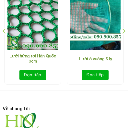
Lưới bao che công trình màu blue
Lưới hứng rơi Hàn Quốc
Lưới ô vuông 5 ly
3cm
Quy cách của
lưới bao che màu Blue
Đọc tiếp
Đọc tiếp
Sợi lưới được đan dạng vảy cá, độ đàn hồi cao
nhỏ
Kích thước lỗ lưới: rất
HDPE
Chất liệu:
Về chúng tôi
từ 50g/m2 – 120g/m2
Trọng lượng:
2m x 100m, 3m x 50m, 4m x 50m.
Khổ lưới:
Đang sẵn