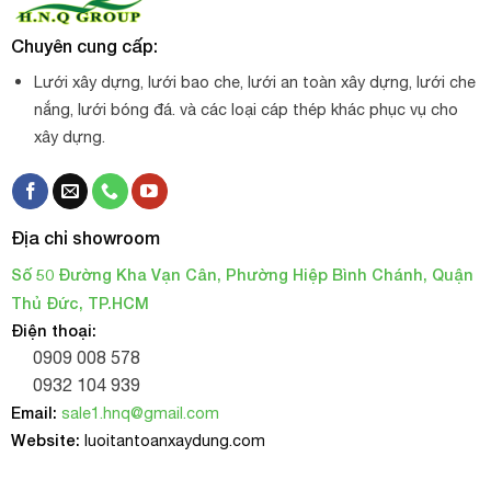
hàng tại kho khổ 3mx50m va 2mx50m
Sản xuất tại nhà máy Nhật Bản.
Chuyên cung cấp:
Lưới xây dựng, lưới bao che, lưới an toàn xây dựng, lưới che
nắng, lưới bóng đá. và các loại cáp thép khác phục vụ cho
xây dựng.
Địa chỉ showroom
Số 50 Đường Kha Vạn Cân, Phường Hiệp Bình Chánh, Quận
Thủ Đức, TP.HCM
Điện thoại:
0909 008 578
0932 104 939
Email:
sale1.hnq@gmail.com
Lưới bao che Hàn Quốc màu Blue
Website:
luoitantoanxaydung.com