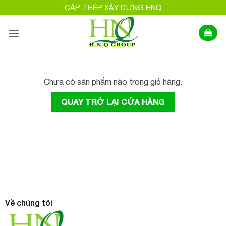
Bỏ
CÁP THÉP XÂY DỰNG HNQ
qua
nội
dung
Chưa có sản phẩm nào trong giỏ hàng.
QUAY TRỞ LẠI CỬA HÀNG
Về chúng tôi