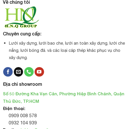
Về chúng tôi
Quy cách của Lưới cước chắn cát, chắn bụi công trình
Chuyên cung cấp:
Sợi lưới được đan xéo vào nhau
Lưới xây dựng, lưới bao che, lưới an toàn xây dựng, lưới che
nhỏ
Kích thước lỗ lưới:
nắng, lưới bóng đá. và các loại cáp thép khác phục vụ cho
xanh dương, xanh ngọc, cam, đen, xanh lá,
Màu:
xây dựng.
trắng
HDPE
Chất liệu:
2m x 100m, 3m x 50m, 4m x 50m
Khổ lưới:
Địa chỉ showroom
dây chuyền công nghệ Hàn Quốc
Sản xuất theo
Số 50 Đường Kha Vạn Cân, Phường Hiệp Bình Chánh, Quận
Thủ Đức, TP.HCM
Điện thoại:
0909 008 578
0932 104 939