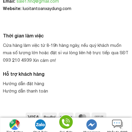
Email:
sale1.hnq@gmail.com
Website:
luoitantoanxaydung.com
Thời gian làm việc
Cửa hàng làm việc từ 8-19h hàng ngày, nếu quý khách muốn
mua số lượng lớn hoặc đặt sỉ vui lòng liên hệ trực tiếp qua SĐT
093 210 4939
Xin cảm ơn!
Lưới chắn cát, chắn bụi
Hỗ trợ khách hàng
Hướng dẫn đặt hàng
Hướng dẫn thanh toán
Công dụng của lưới cước chắn cát
Trong xây dựng, an toàn là yếu tố quan trọng hàng đầu
Visa
PayPal
Stripe
MasterCard
Cash
được các chủ đầu tư quan tâm, lưới bao che được dùng
On
để vây xung quanh giàn giáo, chống bụi, vật dụng thi công
Copyright 2026 ©
HNQ
. Thiết kế web bởi
HNQ - GROUP
Gọi điện
Nhắn tin
Chat zalo
Chat Facebook
Delivery