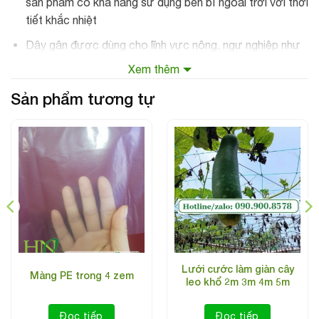
sản phẩm có khả năng sử dụng bền bỉ ngoài trời với thời
tiết khắc nhiệt
Dây gân được dùng cho lĩnh vực nông, ngư nghiệp như
làm máy cắt cỏ, làm giàn cây leo, căng lưới nông
Xem thêm
nghiệp, làm dây để nuôi thủy sản rất hiệu quả.
Sản phẩm tương tự
Lưới cước làm giàn cây
Màng PE trong 4 zem
leo khổ 2m 3m 4m 5m
Đọc tiếp
Đọc tiếp