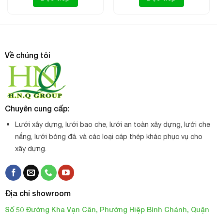
Dây gân 3ly
DÂY CƯỚC
THÔNG SỐ KỸ THUẬT CỦA
Về chúng tôi
ĐÚC
Chất liệu : 100% nhựa PA
Chuyên cung cấp:
Đường kính sợi: 3mm trở lên
Lưới xây dựng, lưới bao che, lưới an toàn xây dựng, lưới che
Chiều dài cuộn : từ 200 – 350m
nắng, lưới bóng đá. và các loại cáp thép khác phục vụ cho
Cân nặng cuộn: từ 2kg trở lên
xây dựng.
Màu: Màu trắng
Xuất xứ: Việt Nam
Địa chỉ showroom
Độ bền tự nhiên: 2-3 năm
Số 50 Đường Kha Vạn Cân, Phường Hiệp Bình Chánh, Quận