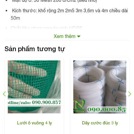
Mật độ ô: 50 Mesh 200 ô/cm2 (siêu nhỏ)
Kích thước: khổ rộng 2m 2m5 3m 3,6m và 4m chiều dài
50m
Chất liệu: nhựa nguyên sinh HDPE
Xem thêm
Độ bền từ 6-8 năm
Sản phẩm tương tự
Khả năng chống UV 3%
Tỷ lệ truyền dẫn không khí: 20%
Tỷ lệ bóng râm: 25-29%
Lưới ô vuông 4 ly
Dây cước đúc 3 ly