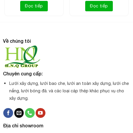
Đọc tiếp
Đọc tiếp
Về chúng tôi
Chuyên cung cấp:
Lưới chống Côn Trùng 50 mesh Thái Lan
là loại lưới có
Lưới xây dựng, lưới bao che, lưới an toàn xây dựng, lưới che
khả năng ngăn chặn hoàn toàn các loại côn trùng nhỏ li ti
nắng, lưới bóng đá. và các loại cáp thép khác phục vụ cho
như các loai bọ trĩ nhện ,…gây ảnh hưởng lớn đến trồng
xây dựng.
trọt cây ăn trái, rau sạch,… làm giảm năng suất của cây
trồng.
Nếu khách hàng đang chịu sự gây hại của côn trùng như bọ
Địa chỉ showroom
phấn, côn trùng nhỏ, ruồi vàng
thì có thể tham khảo sản