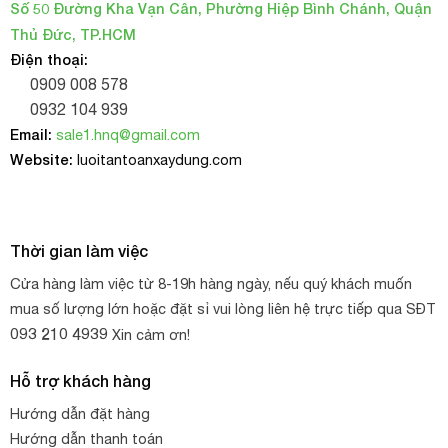
Số 50 Đường Kha Vạn Cân, Phường Hiệp Bình Chánh, Quận
phẩm Lưới chắn côn trùng 50 mesh nhập khẩu 100% từ
Thủ Đức, TP.HCM
côn trùng
Thái Lan để chống sự gây hại của
cho cây.
Điện thoại:
0909 008 578
0932 104 939
Email:
sale1.hnq@gmail.com
Website:
luoitantoanxaydung.com
Thời gian làm việc
Cửa hàng làm việc từ 8-19h hàng ngày, nếu quý khách muốn
mua số lượng lớn hoặc đặt sỉ vui lòng liên hệ trực tiếp qua SĐT
093 210 4939
Xin cảm ơn!
Hỗ trợ khách hàng
Hướng dẫn đặt hàng
Hướng dẫn thanh toán