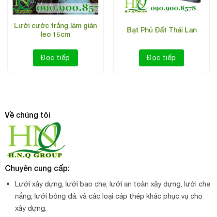
Lưới chắn côn trùng 64 lỗ/cm2
Lưới cước trắng làm giàn
Bạt Phủ Đất Thái Lan
Quy cách Lưới chống côn trùng 64 lỗ/cm2
leo 15cm
Khổ lưới: 2.1mx45m, 4,1mx45m
Đọc tiếp
Đọc tiếp
Đóng gói: đóng xấp
Viền lưới dày dặn chắc chắn, sợi lưới đan ô vuông
Về chúng tôi
Kích thước lỗ lưới: 64 lỗ trên 1cm2
Màu: trắng
Chất liệu: HDPE
Chuyên cung cấp:
Xuất xứ: Việt Nam.
Lưới xây dựng, lưới bao che, lưới an toàn xây dựng, lưới che
nắng, lưới bóng đá. và các loại cáp thép khác phục vụ cho
Độ bền : 2 năm
xây dựng.