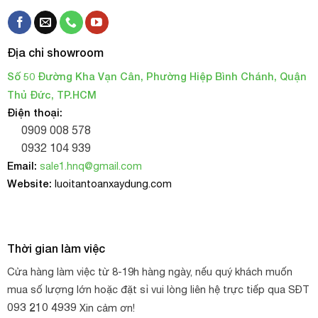
Ứng dụng của dòng Lưới chống côn trùng
Dòng lưới này có ô lưới cực dày, có thể ngăn chặn tất cả
Địa chỉ showroom
các loại côn trùng xâm nhập vào nhà lưới bảo vệ cây
trồng, mùa màng.
Số 50 Đường Kha Vạn Cân, Phường Hiệp Bình Chánh, Quận
Thủ Đức, TP.HCM
Ngoài ra lưới chắn côn trùng còn úng dụng trong đời sống
Điện thoại:
hàng ngày như:
0909 008 578
0932 104 939
Được dùng chắn bụi cho các nhà máy giấy, gỗ, xi măng
Email:
sale1.hnq@gmail.com
Làm nhà lưới, nhà màng trồng rau
Website:
luoitantoanxaydung.com
Làm túi bao trái, chống côn trùng
Đơn vị phân phối lưới nông nghiệp chất lượng tại
Thời gian làm việc
TPHCM
Cửa hàng làm việc từ 8-19h hàng ngày, nếu quý khách muốn
Công ty H.N.Q chuyên cung cấp tất các các sản phẩm
mua số lượng lớn hoặc đặt sỉ vui lòng liên hệ trực tiếp qua SĐT
lưới nông nghiệp
: lưới mùng 32 lỗ, lưới mùng 64 lỗ, lưới
093 210 4939
Xin cảm ơn!
lưới che nắng
mùng 150 lỗ, lưới lan,
, lưới nuôi trồng thủy