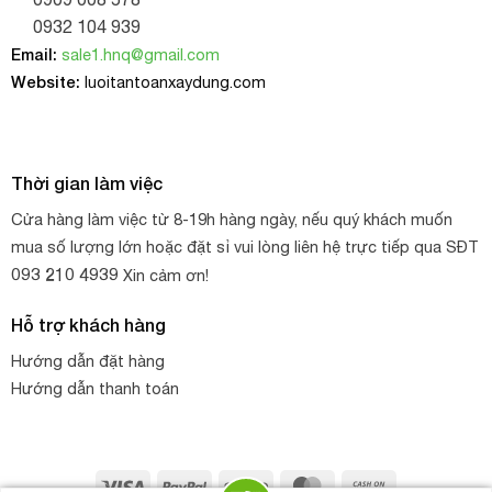
rẻ nhất thị trường, nếu bạn cần tìm mua
Lưới cước vây gà,
0932 104 939
lưới nhựa, lưới mùng,
lưới che nắng
, lưới chụp
bông thì
Email:
sale1.hnq@gmail.com
H.N.Q là 1 lựa chọn tốt cho bạn.
Website:
luoitantoanxaydung.com
Mọi chi tiết liên hệ để nhận mẫu và báo giá quý khách
hàng vui lòng gọi điện:
Thời gian làm việc
Công ty TNHH TM DV H.N.Q
Cửa hàng làm việc từ 8-19h hàng ngày, nếu quý khách muốn
mua số lượng lớn hoặc đặt sỉ vui lòng liên hệ trực tiếp qua SĐT
Điện thoại: 090.900.8578 – 093 210 4939
093 210 4939
Xin cảm ơn!
Địa chỉ: 50 Kha Vạn Cân, khu phố 3, phường Hiệp Bình
Hỗ trợ khách hàng
Chánh, Quận Thủ Đức, Tp. Hồ Chí Minh
Hướng dẫn đặt hàng
Email:
sale1.hnq@gmail.com
Hướng dẫn thanh toán
Website:
https://luoiantoanxaydung.com/
Visa
PayPal
Stripe
MasterCard
Cash