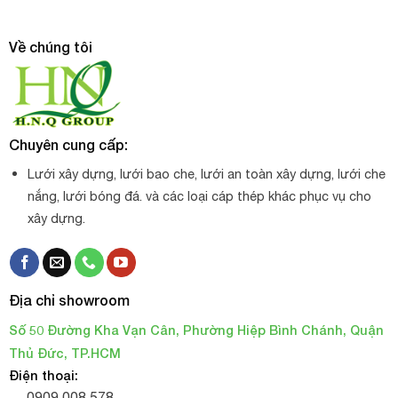
Về chúng tôi
Chuyên cung cấp:
Lưới xây dựng, lưới bao che, lưới an toàn xây dựng, lưới che
nắng, lưới bóng đá. và các loại cáp thép khác phục vụ cho
xây dựng.
Địa chỉ showroom
Lưới vây gà màu xanh rêu
Số 50 Đường Kha Vạn Cân, Phường Hiệp Bình Chánh, Quận
Thủ Đức, TP.HCM
Công ty
TNHH TM DV H.N.Q
là 1 đơn vị uy tín chuyên phân
Điện thoại:
phối các dòng sản phẩm lưới nông nghiệp chất lượng với giá
0909 008 578