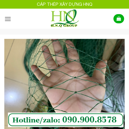
Bỏ
CÁP THÉP XÂY DỰNG HNQ
qua
nội
dung