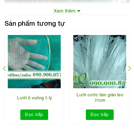
Xem thêm
Sản phẩm tương tự
Lưới vây gà mắt 4cm
Lưới cước làm giàn leo
Lưới ô vuông 5 ly
20cm
Công dụng: Sản phẩm lưới gà được sử dụng cho việc bao
che quanh chuồng gà, chuồng vịt , hoặc dùng để bao quanh
Đọc tiếp
Đọc tiếp
vườn nhằm mục đích bảo vệ cho vật nuôi của bạn được an
toàn. Lưới rào gà còn có công dụng chắn cho gia súc đi
.
lạc, độ bao phủ kín, không chạy mặt, sử dụng thời gian cao