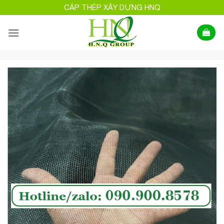
Bỏ
CÁP THÉP XÂY DỰNG HNQ
qua
nội
dung