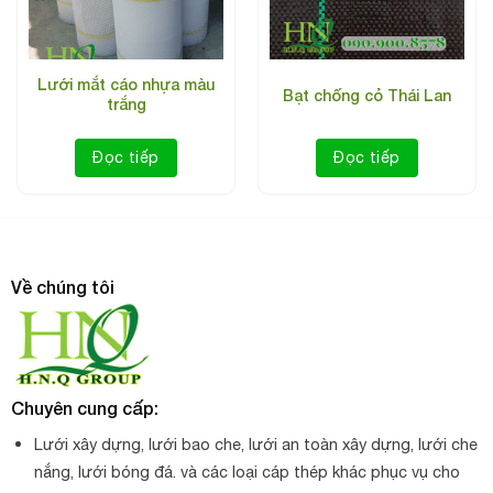
đen:
mùng
Thông số cơ bản của lưới mùng
Lưới mắt cáo nhựa màu
Khổ lưới: 1m, 1.8m, 2.5m, 3.4m, 4.2m, 5.1m, 6.8m . Dài
Bạt chống cỏ Thái Lan
trắng
45m
Đóng gói: đóng xấp
Đọc tiếp
Đọc tiếp
Viền lưới dày dặn chắc chắn, sợi lưới đan ô vuông
Kích thước lỗ lưới: 32 lỗ trên 1 cm2
Màu: đen
Về chúng tôi
Chất liệu: HDPE
Sản xuất Việt Nam
Độ bền : 2 năm
Chuyên cung cấp:
Lưới xây dựng, lưới bao che, lưới an toàn xây dựng, lưới che
nắng, lưới bóng đá. và các loại cáp thép khác phục vụ cho