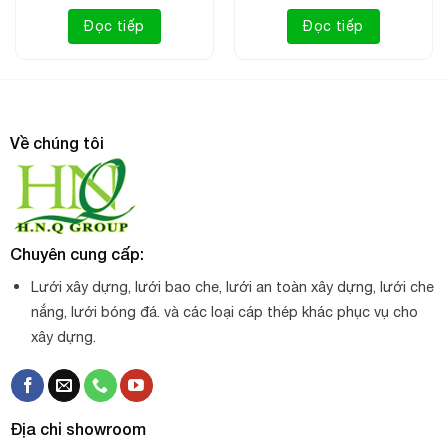
Đọc tiếp
Đọc tiếp
Về chúng tôi
Lưới cước trắng làm giàn leo 15cm
Chuyên cung cấp:
Lưới xây dựng, lưới bao che, lưới an toàn xây dựng, lưới che
Công dụng của lưới leo giàn:
nắng, lưới bóng đá. và các loại cáp thép khác phục vụ cho
xây dựng.
– Lưới có tác dụng định hướng phát triển cho cây thân leo,
thường là những cây mềm, có nhiều tua cuốn như bầu bí,
su su, mướp, dưa leo…
– Làm khung nâng đỡ, giúp dây leo không bị đổ, nghiêng
Địa chỉ showroom
trong quá trình phát triển. Làm giá đỡ cho các loại lan