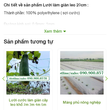
Chi tiết về sản phẩm
Lưới làm giàn leo 20cm
:
Thành phần: 100% polyethylene ( sợi cước)
Đường kính sợi: 0,9mm; 1mm
Xem thêm
Kích thước ô lưới: 20cmx20cm
Sản phẩm tương tự
Khổ lưới : 2m dài 100m.
Màu sắc : Màu trắng
Thời gian sử dụng : 2 năm
Sản xuất tại Việt Nam
Lưới cước làm giàn cây
Màng phủ nông nghiệp
leo khổ 2m 3m 4m 5m