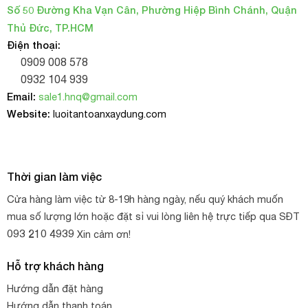
Số 50 Đường Kha Vạn Cân, Phường Hiệp Bình Chánh, Quận
Mokara.
Thủ Đức, TP.HCM
– Lưới được dùng làm giàn cho các loại cây, hoa leo
Điện thoại:
như thiên lý, hoa giấy, hoa tygon, hoàng anh…
0909 008 578
0932 104 939
Email:
sale1.hnq@gmail.com
Website:
luoitantoanxaydung.com
Thời gian làm việc
Cửa hàng làm việc từ 8-19h hàng ngày, nếu quý khách muốn
mua số lượng lớn hoặc đặt sỉ vui lòng liên hệ trực tiếp qua SĐT
093 210 4939
Xin cảm ơn!
Hỗ trợ khách hàng
Hướng dẫn đặt hàng
Hướng dẫn thanh toán