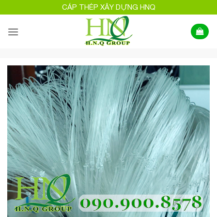
Bỏ
CÁP THÉP XÂY DỰNG HNQ
qua
nội
dung