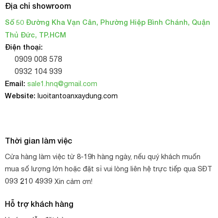
Địa chỉ showroom
Trọng lượng riêng chỉ với 0.91 ( nhẹ), nên sẽ nổi trên mặt
nước, đồng thời độ bám dính khá cao, phù hợp cho ngành
Số 50 Đường Kha Vạn Cân, Phường Hiệp Bình Chánh, Quận
nuôi thủy sàn như hàu, ốc,..
Thủ Đức, TP.HCM
Điện thoại:
0909 008 578
0932 104 939
Email:
sale1.hnq@gmail.com
Website:
luoitantoanxaydung.com
Thời gian làm việc
Cửa hàng làm việc từ 8-19h hàng ngày, nếu quý khách muốn
mua số lượng lớn hoặc đặt sỉ vui lòng liên hệ trực tiếp qua SĐT
093 210 4939
Xin cảm ơn!
Hỗ trợ khách hàng