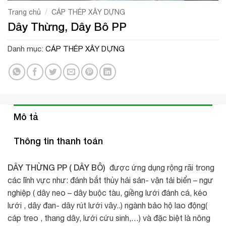
/
Trang chủ
CÁP THÉP XÂY DỰNG
Dây Thừng, Dây Bô PP
Danh mục:
CÁP THÉP XÂY DỰNG
Mô tả
Thông tin thanh toán
DÂY THỪNG PP ( DÂY BÔ)
được ứng dụng rộng rãi trong
các lĩnh vực như: đánh bắt thủy hải sản- vận tải biển – ngư
nghiệp ( dây neo – dây buộc tàu, giềng lưới đánh cá, kéo
lưới , dây đan- dây rút lưới vây..) ngành bảo hộ lao động(
cáp treo , thang dây, lưới cứu sinh,…) và đặc biệt là nông