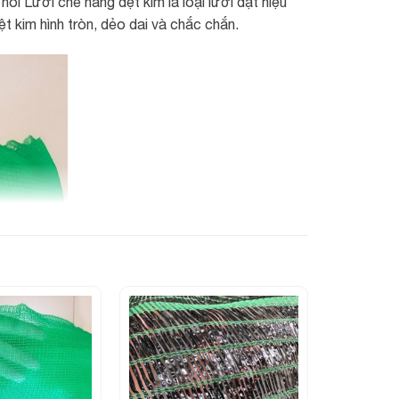
ói Lưới che nắng dệt kim là loại lưới đạt hiệu
t kim hình tròn, dẻo dai và chắc chắn.