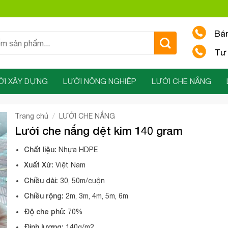
Bá
Tư 
ỚI XÂY DỰNG
LƯỚI NÔNG NGHIỆP
LƯỚI CHE NẮNG
/
Trang chủ
LƯỚI CHE NẮNG
Lưới che nắng dệt kim 140 gram
Chất liệu:
Nhựa HDPE
Xuất Xứ:
Việt Nam
Chiều dài:
30, 50m/cuộn
Chiều rộng:
2m, 3m, 4m, 5m, 6m
Độ che phủ:
70%
Định lượng:
140g/m2