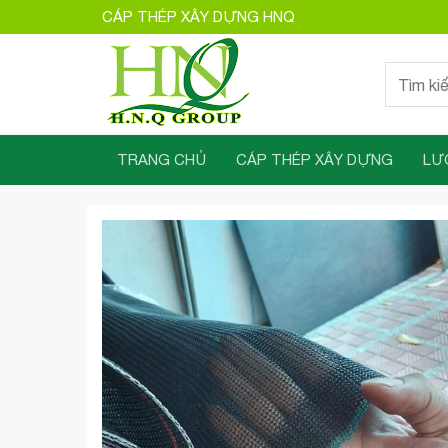
Bỏ
CÁP THÉP XÂY DỰNG HNQ
qua
nội
Tìm
dung
kiếm:
TRANG CHỦ
CÁP THÉP XÂY DỰNG
LƯ