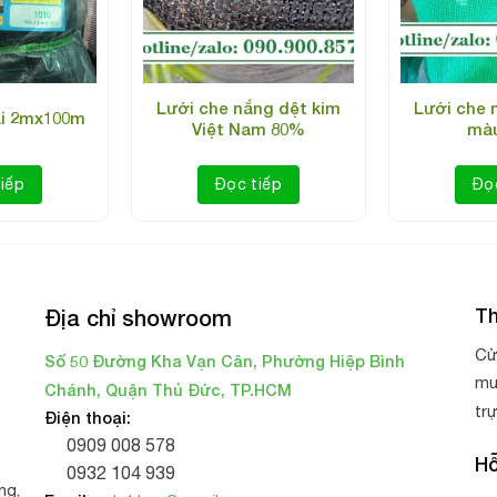
Lưới che nắng dệt kim 140 gram
Lưới che nắng dệt kim
Lưới che 
ái 2mx100m
Việt Nam 80%
màu
che nắng dệt kim 140 gram
iếp
Đọc tiếp
Đọ
Th
Địa chỉ showroom
Cử
Số 50 Đường Kha Vạn Cân, Phường Hiệp Bình
mu
Chánh, Quận Thủ Đức, TP.HCM
tr
Điện thoại:
0909 008 578
Hỗ
0932 104 939
ng,