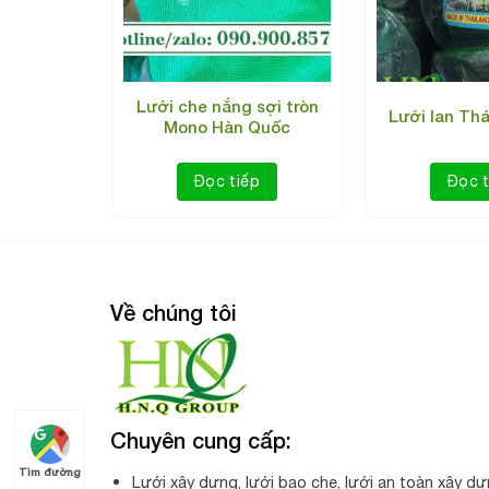
Thái Lan
Lưới che nắng sợi tròn
Lưới lan Th
Mono Hàn Quốc
Thông số kỹ thuật của lưới 
p
Đọc tiếp
Đọc t
Chất liệu:
Nhựa HDPE
Xuất Xứ:
Việt Nam
Chiều dài:
30, 50m/cuộn
Về chúng tôi
Chiều rộng:
2m, 3m, 4m, 5m, 6m
Độ che phủ:
70%
Định lượng:
140g/m2
Chuyên cung cấp:
Màu sắc:
Xanh lá, đen
Tìm đường
Độ bền nắng mưa
: trên 5 năm
Lưới xây dựng, lưới bao che, lưới an toàn xây dự