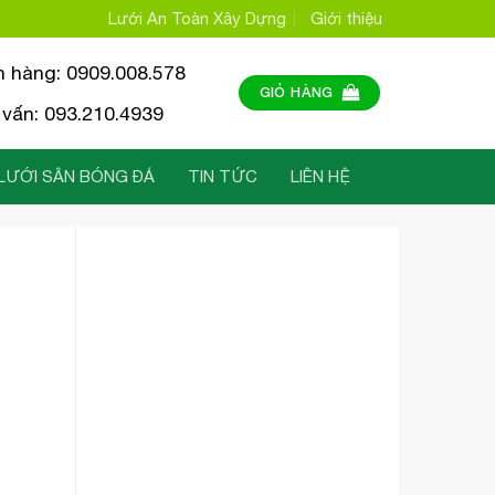
Lưới An Toàn Xây Dựng
Giới thiệu
n hàng: 0909.008.578
GIỎ HÀNG
vấn: 093.210.4939
LƯỚI SÂN BÓNG ĐÁ
TIN TỨC
LIÊN HỆ