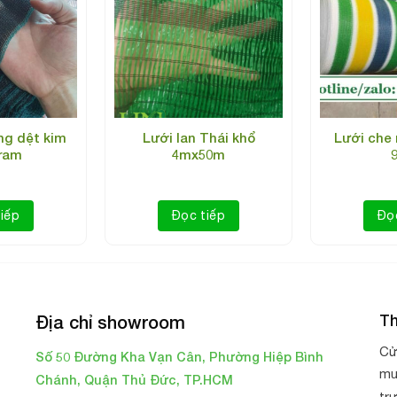
ng dệt kim
Lưới lan Thái khổ
Lưới che
gram
4mx50m
Lưới che nắng Thái Lan 60%
iếp
Đọc tiếp
Đọ
Th
Địa chỉ showroom
Cử
Số 50 Đường Kha Vạn Cân, Phường Hiệp Bình
mu
Chánh, Quận Thủ Đức, TP.HCM
tr