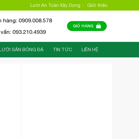
Lưới An Toàn Xây Dựng
Giới thiệu
n hàng: 0909.008.578
GIỎ HÀNG
vấn: 093.210.4939
LƯỚI SÂN BÓNG ĐÁ
TIN TỨC
LIÊN HỆ