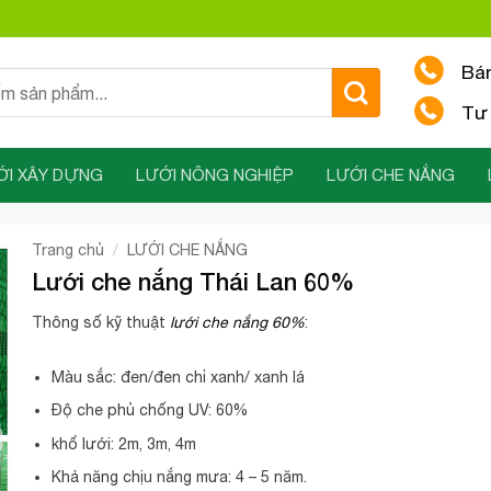
Bá
Tư 
ỚI XÂY DỰNG
LƯỚI NÔNG NGHIỆP
LƯỚI CHE NẮNG
/
Trang chủ
LƯỚI CHE NẮNG
Lưới che nắng Thái Lan 60%
Thông số kỹ thuật
lưới che nắng 60%
:
Màu sắc: đen/đen chỉ xanh/ xanh lá
Độ che phủ chống UV: 60%
khổ lưới: 2m, 3m, 4m
Khả năng chịu nắng mưa: 4 – 5 năm.