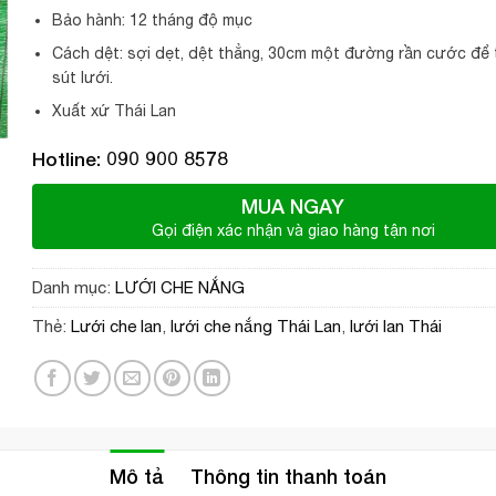
Bảo hành: 12 tháng độ mục
Cách dệt: sợi dẹt, dệt thẳng, 30cm một đường rần cước để 
sút lưới.
Xuất xứ Thái Lan
Hotline: 090 900 8578
MUA NGAY
Gọi điện xác nhận và giao hàng tận nơi
Danh mục:
LƯỚI CHE NẮNG
Thẻ:
Lưới che lan
,
lưới che nắng Thái Lan
,
lưới lan Thái
Mô tả
Thông tin thanh toán