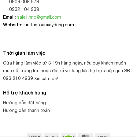
0909 008 578
lan cần để tăng trưởng.
0932 104 939
Email:
sale1.hnq@gmail.com
Bên cạnh vai trò che nắng, lưới màu trắng còn có tác dụng
Website:
luoitantoanxaydung.com
xua đuổi côn trùng, cản được phần lớn lượng nhiệt chiếu
xuống.
Thời gian làm việc
Cửa hàng làm việc từ 8-19h hàng ngày, nếu quý khách muốn
mua số lượng lớn hoặc đặt sỉ vui lòng liên hệ trực tiếp qua SĐT
093 210 4939
Xin cảm ơn!
Hỗ trợ khách hàng
Hướng dẫn đặt hàng
Hướng dẫn thanh toán
Visa
PayPal
Stripe
MasterCard
Cash