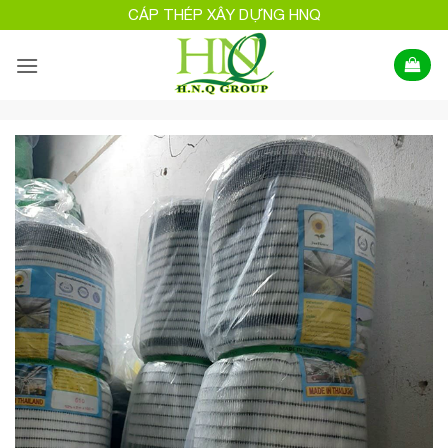
Bỏ
CÁP THÉP XÂY DỰNG HNQ
qua
nội
dung