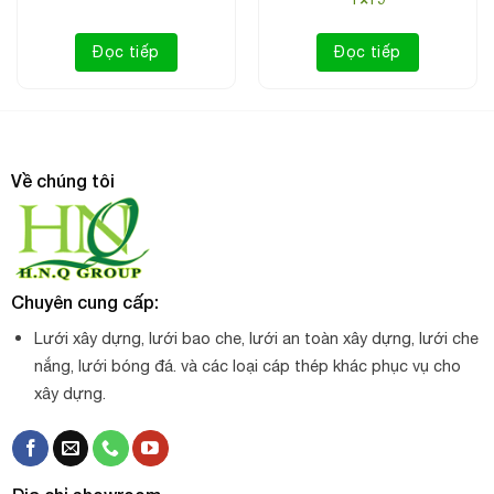
Đọc tiếp
Đọc tiếp
Cáp thép Hàn Quốc
Về chúng tôi
Công ty Cáp Thép Xây Dựng H.N.Q chuyên cung cấp các
dòng cáp thép Hàn Quốc thông dụng như sau:
Chuyên cung cấp:
➣
Cáp cẩu: lõi thép, lõi bố (lõi đay), hàng cáp đen, mạ kẽm,
Lưới xây dựng, lưới bao che, lưới an toàn xây dựng, lưới che
mạ dầu…
nắng, lưới bóng đá. và các loại cáp thép khác phục vụ cho
xây dựng.
➣
Cáp chống xoắn – chống xoay với lõi đay và lõi thép.
➣
Cáp thép sử dụng trong thang máy