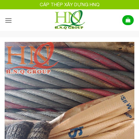
Bỏ
CÁP THÉP XÂY DỰNG HNQ
qua
nội
dung