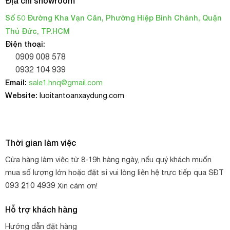
Địa chỉ showroom
➣
Cáp khoan cọc nhồi,.…
Số 50 Đường Kha Vạn Cân, Phường Hiệp Bình Chánh, Quận
➣
Phụ kiện cáp thép: Tăng đơ, mã ní, khuyên cáp, khóa
Thủ Đức, TP.HCM
cáp, móc cẩu,….
Điện thoại:
0909 008 578
➣
Cáp vải cẩu hàng, dây tăng đơ chằng hàng, dây buộc
0932 104 939
hàng, dây neo tàu…
Email:
sale1.hnq@gmail.com
Website:
luoitantoanxaydung.com
Thời gian làm việc
Cửa hàng làm việc từ 8-19h hàng ngày, nếu quý khách muốn
mua số lượng lớn hoặc đặt sỉ vui lòng liên hệ trực tiếp qua SĐT
093 210 4939
Xin cảm ơn!
Hỗ trợ khách hàng
Hướng dẫn đặt hàng