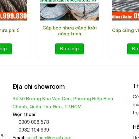
Cáp bọc nhựa căng lưới
ựa phi 8
Cáp cứng v
công trình
iếp
Đọc tiếp
Đọ
Cáp bọc nhựa phi 6
mm.
Th
Địa chỉ showroom
thi công các công trình xây dựng, cũng như các dự án nông ngh
Cử
Số 50 Đường Kha Vạn Cân, Phường Hiệp Bình
công trình thi công sân thể thao. (Sân bóng, sân tennis, sân go
mu
Chánh, Quận Thủ Đức, TP.HCM
tr
Điện thoại:
0909 008 578
Hỗ
0932 104 939
ng,
Email:
sale1.hnq@gmail.com
Hư