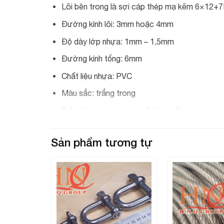
Lõi bên trong là sợi cáp thép mạ kẽm 6×12+
Đường kính lõi: 3mm hoặc 4mm
Độ dày lớp nhựa: 1mm – 1,5mm
Đường kính tổng: 6mm
Chất liệu nhựa: PVC
Màu sắc: trắng trong
Trên lớp vỏ nhựa có in rõ từng số mét
Quy cách đóng gói: 1.000/cuộn
Sản phẩm tương tự
Xuất xứ: lõi cáp thép nhập khẩu Trung Quốc, 