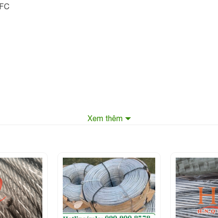
7FC
Xem thêm
gia công bọc nhựa tại Việt Nam