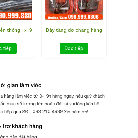
iễn thông 1×19
Dây tăng đơ chằng hàng
c tiếp
Đọc tiếp
ời gian làm việc
iệp hiện nay. Chẳng hạn như:
a hàng làm việc từ 8-19h hàng ngày, nếu quý khách
lf…)
ốn mua số lượng lớn hoặc đặt sỉ vui lòng liên hệ
093 210 4939
ực tiếp qua SĐT
Xin cảm ơn!
 trợ khách hàng
ớng dẫn đặt hàng