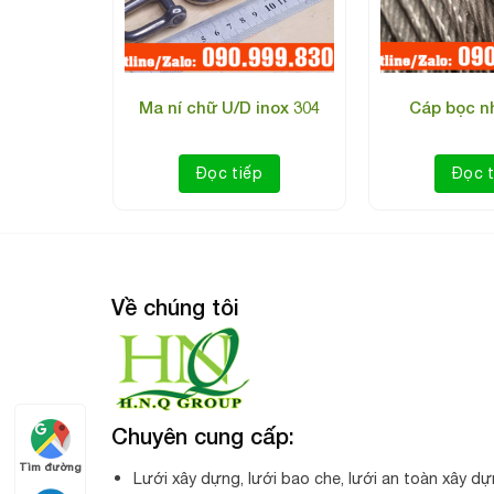
nox 304
Ma ní chữ U/D inox 304
Cáp bọc nh
p
Đọc tiếp
Đọc t
Ứng dụng của
cáp bọc nhựa
PVC 6
Về chúng tôi
Là dòng sản phẩm cáp thép rất thông dụng trong 
❖ Căng lưới vây, lưới nóc, lưới che nắng cho các 
Chuyên cung cấp:
Tìm đường
Lưới xây dựng, lưới bao che, lưới an toàn xây dự