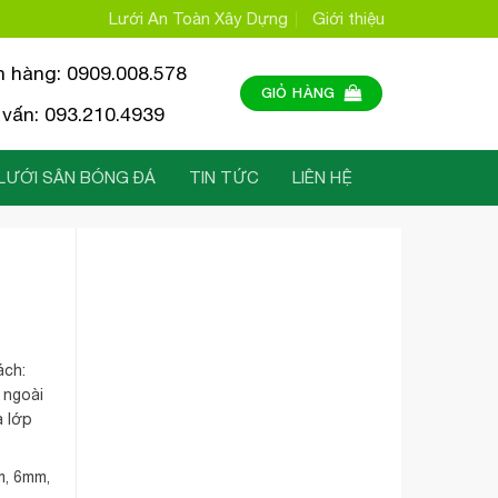
Lưới An Toàn Xây Dựng
Giới thiệu
n hàng: 0909.008.578
GIỎ HÀNG
vấn: 093.210.4939
LƯỚI SÂN BÓNG ĐÁ
TIN TỨC
LIÊN HỆ
ách:
 ngoài
a lớp
m, 6mm,