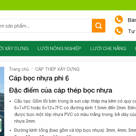
Bá
Tư 
ỚI XÂY DỰNG
LƯỚI NÔNG NGHIỆP
LƯỚI CHE NẮNG
/
Trang chủ
CÁP THÉP XÂY DỰNG
Cáp bọc nhựa phi 6
Đặc điểm của cáp thép bọc nhựa
Cấu tạo: Gồm lõi bên trong là sợi cáp thép mạ kẽm có quy c
6×7+FC hoặc 6×12+7FC có đường kính 1.5mm đến 2mm. Bên
được bọc một lớp nhựa PVC có màu trắng trong, bề dày củ
nhựa 2mm.
Đường kính tổng (bao gồm cả lớp bọc nhựa): 3mm, 4mm, 5m