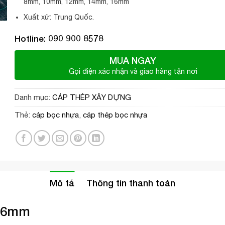
8mm, 10mm, 12mm, 14mm, 16mm
Xuất xứ: Trung Quốc.
Hotline: 090 900 8578
MUA NGAY
Gọi điện xác nhận và giao hàng tận nơi
Danh mục:
CÁP THÉP XÂY DỰNG
Thẻ:
cáp bọc nhựa
,
cáp thép bọc nhựa
Mô tả
Thông tin thanh toán
6mm