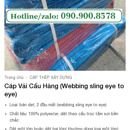
/
Trang chủ
CÁP THÉP XÂY DỰNG
Cáp Vải Cẩu Hàng (Webbing sling eye to
eye)
Loại: bản dẹt, 2 đầu mắt (webbing sling eye to eye)
Chất liệu: 100% polyester, dệt theo cấu trúc tấm sợi bền
chắc
Dệt một lớp hoặc dệt hai lớp( thường dùng loại một lớp)