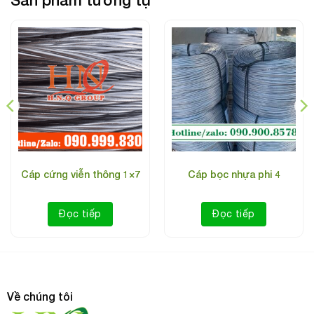
Loại: bản dẹt, 2 đầu mắt (webbing sling eye to eye)
Chất liệu: 100% polyester, dệt theo cấu trúc tấm sợi
bền chắc
Dệt một lớp hoặc dệt hai lớp( thường dùng loại một lớp)
Lực chịu tải: 1 tấn, 2 tấn, 3 tấn, 4 tấn, 5 tấn, 6 tấn, 8 tấn,
10 tấn…
Hệ số an toàn: 6:1 hoặc 7:1. Thường dùng loại 6:1.
Bản rộng: 25mm, 50mm, 75mm, 100mm, 125mm,
Cáp cứng viễn thông 1×7
Cáp bọc nhựa phi 4
150mm, 200mm, 250mm.
Màu sắc đúng theo mã tiêu chuẩn DIN-EN 1492-1: tím,
Đọc tiếp
Đọc tiếp
xanh lá, vàng, xám, đỏ, nâu, xanh dương, cam.
Chiều dài: 2m, 3m, 4m, 5m, 6m, 8m…. (theo yêu cầu của
khách hàng)
Xuất xứ: Eastern , Myung Sung – Hàn Quốc
Về chúng tôi