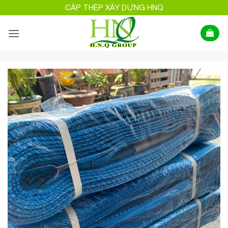
Bỏ
CÁP THÉP XÂY DỰNG HNQ
qua
nội
dung