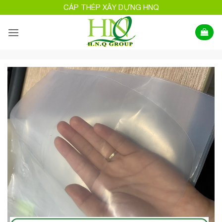
Bỏ
CÁP THÉP XÂY DỰNG HNQ
qua
nội
dung