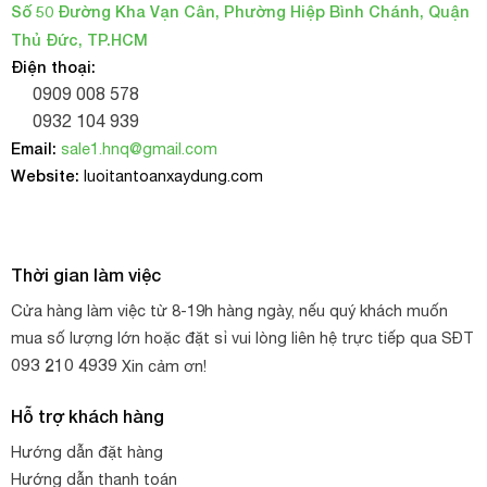
Số 50 Đường Kha Vạn Cân, Phường Hiệp Bình Chánh, Quận
Thủ Đức, TP.HCM
Màng PE siêu dày 300 micron
Điện thoại:
0909 008 578
Ứng dụng của màng Pe (nilon) trắng dày 300mic
0932 104 939
Email:
sale1.hnq@gmail.com
Ngành xây dựng
Website:
luoitantoanxaydung.com
Lót sàn bê tông: Trải dưới mặt bằng trước khi đổ bê tông
giúp ngăn chặn tình trạng mất nước của bê tông, chống
thấm ngược, và tránh sự xâm nhập của phèn hoặc hóa
Thời gian làm việc
chất từ đất.
Cửa hàng làm việc từ 8-19h hàng ngày, nếu quý khách muốn
Bảo vệ công trình: Dùng để che chắn bụi bẩn, che mưa
mua số lượng lớn hoặc đặt sỉ vui lòng liên hệ trực tiếp qua SĐT
nắng cho vật liệu xây dựng (xi măng, sắt thép), và che chắn
093 210 4939
Xin cảm ơn!
các khu vực đang thi công.
Hỗ trợ khách hàng
Chống thấm: Hỗ trợ tạo lớp chống thấm cho tường, trần,
Hướng dẫn đặt hàng
hoặc làm màng lót ao hồ, bể chứa nước tạm thời.
Hướng dẫn thanh toán