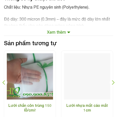
Chất liệu: Nhựa PE nguyên sinh (Polyethylene).
Độ dày: 300 micron (0.3mm) – đây là mức độ dày lớn nhất
thường thấy cho các dòng màng công trình.
Xem thêm
Khổ rộng: 4.2m (thông thường cuộn được gập đôi lại còn
Sản phẩm tương tự
2.1m để dễ vận chuyển).
Chiều dài: 100m/cuộn.
Trọng lượng ước tính: Khoảng 115kg – 125kg mỗi cuộn
(dựa trên công thức tính khối lượng PE theo diện tích và độ
dày). So với khổ 4.2m dày 150 micron chỉ nặng khoảng
60kg, loại 300 micron này nặng gấp đôi.
Lưới chắn côn trùng 150
Lưới nhựa mắt cáo mắt
lỗ/cm2
1cm