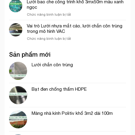
rơi
Lưới bao che công trình khổ 3mx50m màu xanh
hứng
công
ngọc
rơi
trình
ở
Chức năng bình luận bị tắt
công
tại
Lưới
trình
Thủ
bao
năm
Vai trò Lưới nhựa mắt cáo, lưới chắn côn trùng
Đức
che
2026
trong mô hình VAC
công
ở
Chức năng bình luận bị tắt
trình
Vai
khổ
trò
3mx50m
Sản phẩm mới
Lưới
màu
nhựa
xanh
mắt
Lưới chắn côn trùng
ngọc
cáo,
lưới
chắn
côn
Bạt đen chống thấm HDPE
trùng
trong
mô
hình
VAC
Màng nhà kính Politiv khổ 3m2 dài 100m