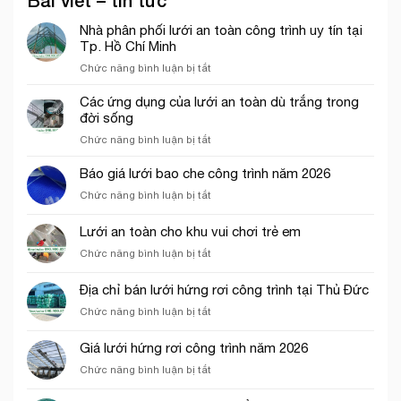
Bài viết – tin tức
Nhà phân phối lưới an toàn công trình uy tín tại
Tp. Hồ Chí Minh
ở
Chức năng bình luận bị tắt
Nhà
phân
Các ứng dụng của lưới an toàn dù trắng trong
phối
đời sống
lưới
ở
Chức năng bình luận bị tắt
an
Các
toàn
ứng
Báo giá lưới bao che công trình năm 2026
công
dụng
trình
ở
Chức năng bình luận bị tắt
của
uy
Báo
lưới
tín
giá
Lưới an toàn cho khu vui chơi trẻ em
an
tại
lưới
toàn
Tp.
ở
Chức năng bình luận bị tắt
bao
dù
Hồ
Lưới
che
trắng
Chí
an
công
Địa chỉ bán lưới hứng rơi công trình tại Thủ Đức
trong
Minh
toàn
trình
đời
ở
Chức năng bình luận bị tắt
cho
năm
sống
Địa
khu
2026
chỉ
vui
Giá lưới hứng rơi công trình năm 2026
bán
chơi
ở
Chức năng bình luận bị tắt
lưới
trẻ
Giá
hứng
em
lưới