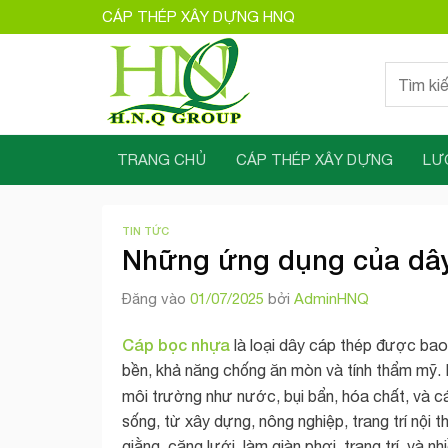
Bỏ
CÁP THÉP XÂY DỰNG HNQ
qua
nội
Tìm
dung
kiếm:
TRANG CHỦ
CÁP THÉP XÂY DỰNG
LƯ
TIN TỨC
Những ứng dụng của dây
Đăng vào
01/07/2025
bởi
AdminHNQ
Cáp bọc nhựa
là loại dây cáp thép được bao
bền, khả năng chống ăn mòn và tính thẩm mỹ. 
môi trường như nước, bụi bẩn, hóa chất, và c
sống, từ xây dựng, nông nghiệp, trang trí nộ
giằng, căng lưới, làm giàn phơi, trang trí, và 