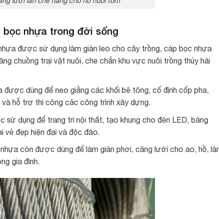
ng lưới lan che nắng cho hồ nuôi tôm
p bọc nhựa
trong đời sống
nhựa được sử dụng làm giàn leo cho cây trồng, cáp bọc nhựa
ng chuồng trại vật nuôi, che chắn khu vực nuôi trồng thủy hải
được dùng để neo giằng các khối bê tông, cố định cốp pha,
, và hỗ trợ thi công các công trình xây dựng.
sử dụng để trang trí nội thất, tạo khung cho đèn LED, bảng
ại vẻ đẹp hiện đại và độc đáo.
 nhựa còn được dùng để làm giàn phơi, căng lưới cho ao, hồ, l
ng gia đình.