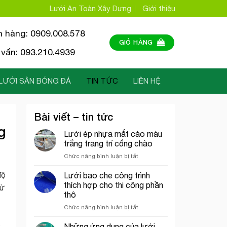
Lưới An Toàn Xây Dựng
Giới thiệu
n hàng: 0909.008.578
GIỎ HÀNG
vấn: 093.210.4939
LƯỚI SÂN BÓNG ĐÁ
TIN TỨC
LIÊN HỆ
Bài viết – tin tức
g
Lưới ép nhựa mắt cáo màu
trắng trang trí cổng chào
ở
Chức năng bình luận bị tắt
Lưới
ép
độ
Lưới bao che công trình
nhựa
thích hợp cho thi công phần
từ
mắt
thô
cáo
ở
Chức năng bình luận bị tắt
màu
Lưới
trắng
bao
trang
c
Những ứng dụng của lưới