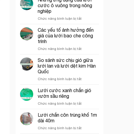
che
trí
cước ô vuông trong nông
công
cổng
nghiệp
trình
chào
ở
Chức năng bình luận bị tắt
thích
Những
hợp
ứng
cho
Các yếu tố ảnh hưởng đến
dụng
thi
giá của lưới bao che công
của
công
trình
lưới
phần
ở
Chức năng bình luận bị tắt
cước
thô
Các
ô
yếu
vuông
So sánh sức chịu gió giữa
tố
trong
lưới lan và lưới dệt kim Hàn
ảnh
nông
Quốc
hưởng
nghiệp
ở
Chức năng bình luận bị tắt
đến
So
giá
sánh
của
Lưới cước xanh chắn gió
sức
lưới
vườn sầu riêng
chịu
bao
ở
Chức năng bình luận bị tắt
gió
che
Lưới
giữa
công
cước
Lưới chắn côn trùng khổ 1m
lưới
trình
xanh
lan
dài 40m
chắn
và
ở
Chức năng bình luận bị tắt
gió
lưới
Lưới
vườn