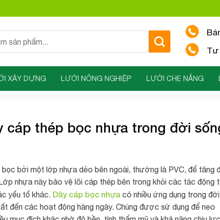
Bá
Tư 
ỚI XÂY DỰNG
LƯỚI NÔNG NGHIỆP
LƯỚI CHE NẮNG
 cáp thép bọc nhựa trong đời sốn
 bọc bởi một lớp nhựa dẻo bên ngoài, thường là PVC, để tăng 
Lớp nhựa này bảo vệ lõi cáp thép bên trong khỏi các tác động 
Dây cáp bọc nhựa
ác yếu tố khác.
có nhiều ứng dụng trong đời
i thất đến các hoạt động hàng ngày. Chúng được sử dụng để neo
nhiều mục đích khác nhờ độ bền, tính thẩm mỹ và khả năng chịu lự