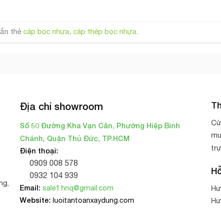
ắn thẻ
cáp bọc nhựa
,
cáp thép bọc nhựa
.
Th
Địa chỉ showroom
Cử
Số 50 Đường Kha Vạn Cân, Phường Hiệp Bình
mu
Chánh, Quận Thủ Đức, TP.HCM
tr
Điện thoại:
0909 008 578
Hỗ
0932 104 939
ng,
Email:
sale1.hnq@gmail.com
Hư
Website:
luoitantoanxaydung.com
Hư