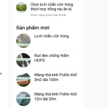
dệt
chắn
Chọn lưới chắn côn trùng
sầu
kim
côn
riêng
thích hợp trồng rau ăn lá
Hàn
trùng
Quốc
ở
Chức năng bình luận bị tắt
khổ
Chọn
1m
lưới
dài
Sản phẩm mới
chắn
40m
côn
trùng
Lưới chắn côn trùng
thích
hợp
trồng
rau
Bạt đen chống thấm
ăn
HDPE
lá
àm
Màng nhà kính Politiv khổ
3m2 dài 100m
Màng nhà kính Politiv khổ
12m dài 50m