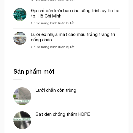
trình
Vai
khổ
trò
Địa chỉ bán lưới bao che công trình uy tín tại
3mx50m
Lưới
tp. Hồ Chí Minh
màu
nhựa
xanh
ở
Chức năng bình luận bị tắt
mắt
ngọc
Địa
cáo,
chỉ
Lưới ép nhựa mắt cáo màu trắng trang trí
lưới
bán
cổng chào
chắn
lưới
côn
ở
Chức năng bình luận bị tắt
bao
trùng
Lưới
che
trong
ép
công
mô
nhựa
trình
hình
mắt
uy
Sản phẩm mới
VAC
cáo
tín
màu
tại
trắng
tp.
trang
Hồ
Lưới chắn côn trùng
trí
Chí
cổng
Minh
chào
Bạt đen chống thấm HDPE