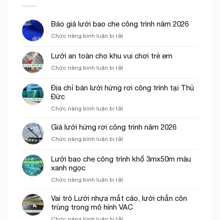
Báo giá lưới bao che công trình năm 2026
ở
Chức năng bình luận bị tắt
Báo
giá
Lưới an toàn cho khu vui chơi trẻ em
lưới
ở
Chức năng bình luận bị tắt
bao
Lưới
che
an
công
Địa chỉ bán lưới hứng rơi công trình tại Thủ
toàn
trình
Đức
cho
năm
ở
Chức năng bình luận bị tắt
khu
2026
Địa
vui
chỉ
chơi
Giá lưới hứng rơi công trình năm 2026
bán
trẻ
ở
Chức năng bình luận bị tắt
lưới
em
Giá
hứng
lưới
Lưới bao che công trình khổ 3mx50m màu
rơi
hứng
công
xanh ngọc
rơi
trình
ở
Chức năng bình luận bị tắt
công
tại
Lưới
trình
Thủ
bao
năm
Vai trò Lưới nhựa mắt cáo, lưới chắn côn
Đức
che
2026
trùng trong mô hình VAC
công
ở
Chức năng bình luận bị tắt