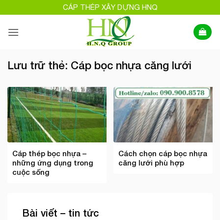
Bỏ
CÁP THÉP XÂY DỰNG HNQ
qua
nội
dung
Lưu trữ thẻ:
Cáp bọc nhựa căng lưới
Cáp thép bọc nhựa –
Cách chọn cáp bọc nhựa
những ứng dụng trong
căng lưới phù hợp
cuộc sống
Bài viết – tin tức