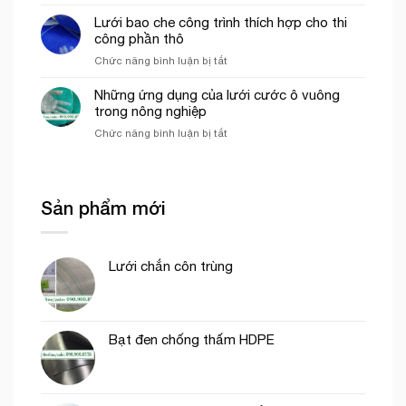
Lưới
che
trong
ép
Lưới bao che công trình thích hợp cho thi
công
mô
nhựa
công phần thô
trình
hình
mắt
uy
VAC
ở
Chức năng bình luận bị tắt
cáo
tín
Lưới
màu
tại
bao
Những ứng dụng của lưới cước ô vuông
trắng
tp.
che
trong nông nghiệp
trang
Hồ
công
trí
Chí
ở
Chức năng bình luận bị tắt
trình
cổng
Minh
Những
thích
chào
ứng
hợp
dụng
cho
của
thi
Sản phẩm mới
lưới
công
cước
phần
ô
thô
vuông
Lưới chắn côn trùng
trong
nông
nghiệp
Bạt đen chống thấm HDPE