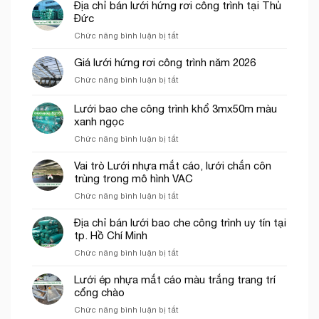
Địa chỉ bán lưới hứng rơi công trình tại Thủ
Đức
ở
Chức năng bình luận bị tắt
Địa
chỉ
Giá lưới hứng rơi công trình năm 2026
bán
ở
Chức năng bình luận bị tắt
lưới
Giá
hứng
lưới
Lưới bao che công trình khổ 3mx50m màu
rơi
hứng
công
xanh ngọc
rơi
trình
ở
Chức năng bình luận bị tắt
công
tại
Lưới
trình
Thủ
bao
năm
Vai trò Lưới nhựa mắt cáo, lưới chắn côn
Đức
che
2026
trùng trong mô hình VAC
công
ở
Chức năng bình luận bị tắt
trình
Vai
khổ
trò
Địa chỉ bán lưới bao che công trình uy tín tại
3mx50m
Lưới
tp. Hồ Chí Minh
màu
nhựa
xanh
ở
Chức năng bình luận bị tắt
mắt
ngọc
Địa
cáo,
chỉ
Lưới ép nhựa mắt cáo màu trắng trang trí
lưới
bán
cổng chào
chắn
lưới
côn
ở
Chức năng bình luận bị tắt
bao
trùng