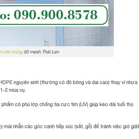
n côn trùng
50 mesh Thái Lan
a HDPE nguyên sinh (thường có độ bóng và dai cao) thay vì nhựa
 1-2 mùa vụ.
phẩm có phủ lớp chống tia cực tím (UV) giúp kéo dài tuổi thọ
ý mài nhẵn các góc cạnh tiếp xúc (sắt, gỗ) để tránh việc gió giậ