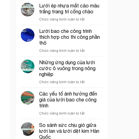
chỉ
chắn
Lưới ép nhựa mắt cáo màu
bán
côn
trắng trang trí cổng chào
lưới
trùng
ở
Chức năng bình luận bị tắt
bao
trong
Lưới
che
mô
ép
Lưới bao che công trình
công
hình
nhựa
trình
VAC
thích hợp cho thi công phần
mắt
uy
thô
cáo
tín
ở
Chức năng bình luận bị tắt
màu
tại
Lưới
trắng
tp.
bao
trang
Những ứng dụng của lưới
Hồ
che
trí
Chí
cước ô vuông trong nông
công
cổng
Minh
nghiệp
trình
chào
ở
Chức năng bình luận bị tắt
thích
Những
hợp
ứng
cho
Các yếu tố ảnh hưởng đến
dụng
thi
giá của lưới bao che công
của
công
trình
lưới
phần
ở
Chức năng bình luận bị tắt
cước
thô
Các
ô
yếu
vuông
So sánh sức chịu gió giữa
tố
trong
lưới lan và lưới dệt kim Hàn
ảnh
nông
Quốc