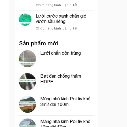
hưởng
nghiệp
ở
Chức năng bình luận bị tắt
đến
So
giá
sánh
của
Lưới cước xanh chắn gió
sức
lưới
vườn sầu riêng
chịu
bao
ở
Chức năng bình luận bị tắt
gió
che
Lưới
giữa
công
cước
lưới
trình
Sản phẩm mới
xanh
lan
chắn
và
gió
Lưới chắn côn trùng
lưới
vườn
dệt
sầu
kim
riêng
Hàn
Quốc
Bạt đen chống thấm
HDPE
Màng nhà kính Politiv khổ
3m2 dài 100m
Màng nhà kính Politiv khổ