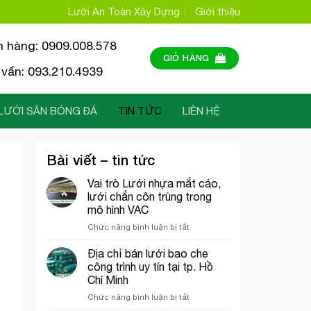
Lưới An Toàn Xây Dựng
Giới thiệu
n hàng: 0909.008.578
GIỎ HÀNG
vấn: 093.210.4939
LƯỚI SÂN BÓNG ĐÁ
TIN TỨC
LIÊN HỆ
Bài viết – tin tức
Vai trò Lưới nhựa mắt cáo,
lưới chắn côn trùng trong
mô hình VAC
ở
Chức năng bình luận bị tắt
Vai
trò
Địa chỉ bán lưới bao che
Lưới
công trình uy tín tại tp. Hồ
nhựa
Chí Minh
mắt
ở
Chức năng bình luận bị tắt
cáo,
Địa
lưới