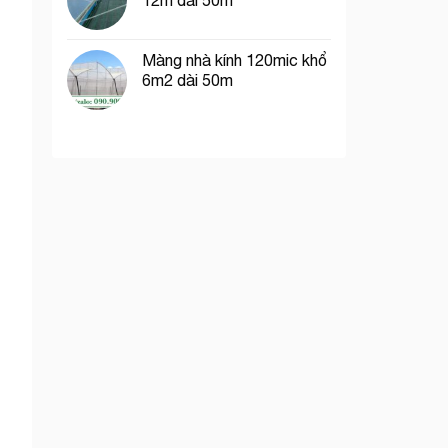
12m dài 50m
Màng nhà kính 120mic khổ
6m2 dài 50m