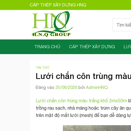
Bỏ
CÁP THÉP XÂY DỰNG HNQ
qua
nội
Tìm
dung
kiếm:
TRANG CHỦ
CÁP THÉP XÂY DỰNG
LƯ
TIN TỨC
Lưới chắn côn trùng mà
Đăng vào
25/06/2026
bởi
AdminHNQ
Lưới chắn côn trùng màu trắng khổ 2mx50m
l
trồng rau sạch, nhà màng hoặc trùm cây ăn quả.
trên mật độ mắt lưới (mesh) để bạn dễ dàng l