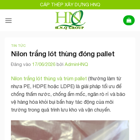
Bỏ
CÁP THÉP XÂY DỰNG HNQ
qua
nội
dung
TIN TỨC
Nilon trắng lót thùng đóng pallet
Đăng vào
17/06/2026
bởi
AdminHNQ
Nilon trắng lót thùng và trùm pallet
(thường làm từ
nhựa PE, HDPE hoặc LDPE) là giải pháp tối ưu để
chống thấm nước, chống ẩm mốc, ngăn rò rỉ và bảo
vệ hàng hóa khỏi bụi bẩn hay tác động của môi
trường trong quá trình lưu kho và vận chuyển.