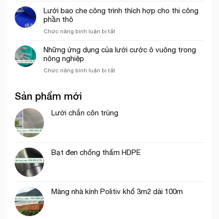
che
trong
ép
Lưới bao che công trình thích hợp cho thi công
công
mô
nhựa
phần thô
trình
hình
mắt
uy
VAC
ở
Chức năng bình luận bị tắt
cáo
tín
Lưới
màu
tại
bao
Những ứng dụng của lưới cước ô vuông trong
trắng
tp.
che
nông nghiệp
trang
Hồ
công
trí
Chí
ở
Chức năng bình luận bị tắt
trình
cổng
Minh
Những
thích
chào
ứng
hợp
Sản phẩm mới
dụng
cho
của
thi
lưới
Lưới chắn côn trùng
công
cước
phần
ô
thô
vuông
trong
Bạt đen chống thấm HDPE
nông
nghiệp
Màng nhà kính Politiv khổ 3m2 dài 100m