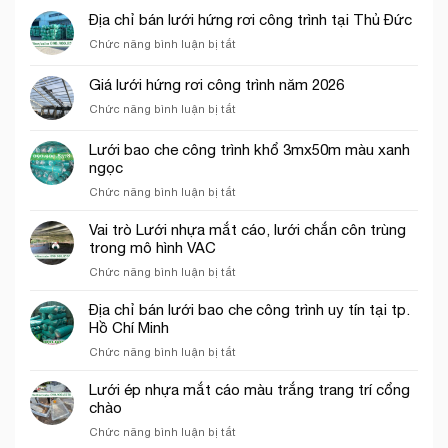
Địa chỉ bán lưới hứng rơi công trình tại Thủ Đức
ở
Chức năng bình luận bị tắt
Địa
chỉ
Giá lưới hứng rơi công trình năm 2026
bán
ở
Chức năng bình luận bị tắt
lưới
Giá
hứng
lưới
rơi
Lưới bao che công trình khổ 3mx50m màu xanh
hứng
công
ngọc
rơi
trình
ở
Chức năng bình luận bị tắt
công
tại
Lưới
trình
Thủ
bao
năm
Vai trò Lưới nhựa mắt cáo, lưới chắn côn trùng
Đức
che
2026
trong mô hình VAC
công
ở
Chức năng bình luận bị tắt
trình
Vai
khổ
trò
Địa chỉ bán lưới bao che công trình uy tín tại tp.
3mx50m
Lưới
Hồ Chí Minh
màu
nhựa
xanh
ở
Chức năng bình luận bị tắt
mắt
ngọc
Địa
cáo,
chỉ
Lưới ép nhựa mắt cáo màu trắng trang trí cổng
lưới
bán
chào
chắn
lưới
côn
ở
Chức năng bình luận bị tắt
bao
trùng
Lưới