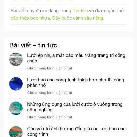
Bài viết này được đăng trong
Tin tức
và được gắn thẻ
cáp thép bọc nhựa
,
Dây buộc cành sầu riêng
.
Bài viết – tin tức
Lưới ép nhựa mắt cáo màu trắng trang trí cổng
chào
ở
Chức năng bình luận bị tắt
Lưới
ép
Lưới bao che công trình thích hợp cho thi công
nhựa
phần thô
mắt
ở
Chức năng bình luận bị tắt
cáo
Lưới
màu
bao
Những ứng dụng của lưới cước ô vuông trong
trắng
che
nông nghiệp
trang
công
trí
ở
Chức năng bình luận bị tắt
trình
cổng
Những
thích
chào
ứng
Các yếu tố ảnh hưởng đến giá của lưới bao che
hợp
dụng
công trình
cho