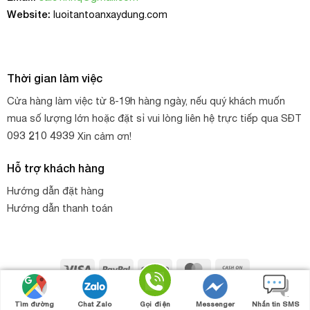
Website:
luoitantoanxaydung.com
Thời gian làm việc
Cửa hàng làm việc từ 8-19h hàng ngày, nếu quý khách muốn
mua số lượng lớn hoặc đặt sỉ vui lòng liên hệ trực tiếp qua SĐT
093 210 4939
Xin cảm ơn!
Hỗ trợ khách hàng
Hướng dẫn đặt hàng
Hướng dẫn thanh toán
Visa
PayPal
Stripe
MasterCard
Cash
On
Copyright 2026 ©
HNQ
. Thiết kế web bởi
HNQ - GROUP
Gọi điện
Nhắn tin
Chat zalo
Chat Facebook
Delivery
Tìm đường
Chat Zalo
Gọi điện
Messenger
Nhắn tin SMS