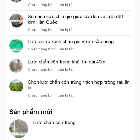
của
thi
ở
Chức năng bình luận bị tắt
lưới
công
Các
cước
phần
yếu
So sánh sức chịu gió giữa lưới lan và lưới dệt
ô
thô
tố
kim Hàn Quốc
vuông
ảnh
trong
ở
Chức năng bình luận bị tắt
hưởng
nông
So
đến
nghiệp
sánh
Lưới cước xanh chắn gió vườn sầu riêng
giá
sức
của
ở
Chức năng bình luận bị tắt
chịu
lưới
Lưới
gió
bao
cước
Lưới chắn côn trùng khổ 1m dài 40m
giữa
che
xanh
lưới
công
ở
Chức năng bình luận bị tắt
chắn
lan
trình
Lưới
gió
và
chắn
vườn
Chọn lưới chắn côn trùng thích hợp trồng rau ăn
lưới
côn
sầu
lá
dệt
trùng
riêng
kim
ở
Chức năng bình luận bị tắt
khổ
Hàn
Chọn
1m
Quốc
lưới
dài
Sản phẩm mới
chắn
40m
côn
trùng
Lưới chắn côn trùng
thích
hợp
trồng