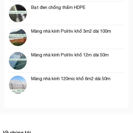
rau
Bạt đen chống thấm HDPE
ăn
lá
Màng nhà kính Politiv khổ 3m2 dài 100m
Màng nhà kính Politiv khổ 12m dài 50m
Màng nhà kính 120mic khổ 6m2 dài 50m
Về chúng tôi