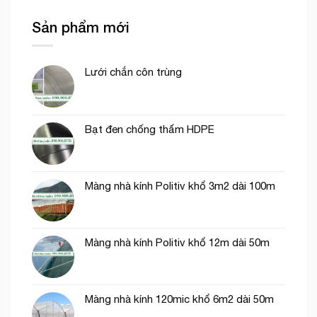
xanh
lưới
công
chắn
lan
trình
Sản phẩm mới
gió
và
vườn
lưới
sầu
dệt
riêng
kim
Lưới chắn côn trùng
Hàn
Quốc
Bạt đen chống thấm HDPE
Màng nhà kính Politiv khổ 3m2 dài 100m
Màng nhà kính Politiv khổ 12m dài 50m
Màng nhà kính 120mic khổ 6m2 dài 50m