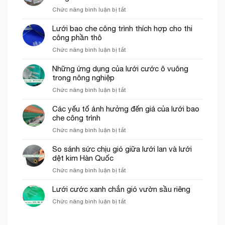
lưới
côn
ở
Chức năng bình luận bị tắt
bao
trùng
Lưới
che
trong
ép
Lưới bao che công trình thích hợp cho thi
công
mô
nhựa
công phần thô
trình
hình
mắt
uy
VAC
ở
Chức năng bình luận bị tắt
cáo
tín
Lưới
màu
tại
bao
Những ứng dụng của lưới cước ô vuông
trắng
tp.
che
trong nông nghiệp
trang
Hồ
công
trí
Chí
ở
Chức năng bình luận bị tắt
trình
cổng
Minh
Những
thích
chào
ứng
Các yếu tố ảnh hưởng đến giá của lưới bao
hợp
dụng
che công trình
cho
của
thi
ở
Chức năng bình luận bị tắt
lưới
công
Các
cước
phần
yếu
So sánh sức chịu gió giữa lưới lan và lưới
ô
thô
tố
dệt kim Hàn Quốc
vuông
ảnh
trong
ở
Chức năng bình luận bị tắt
hưởng
nông
So
đến
nghiệp
sánh
Lưới cước xanh chắn gió vườn sầu riêng
giá
sức
của
ở
Chức năng bình luận bị tắt
chịu
lưới
Lưới
gió
bao
cước
giữa
che