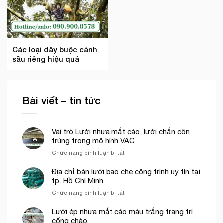
Các loại dây buộc cành
sầu riêng hiệu quả
Bài viết – tin tức
Vai trò Lưới nhựa mắt cáo, lưới chắn côn
trùng trong mô hình VAC
ở
Chức năng bình luận bị tắt
Vai
trò
Địa chỉ bán lưới bao che công trình uy tín tại
Lưới
tp. Hồ Chí Minh
nhựa
ở
Chức năng bình luận bị tắt
mắt
Địa
cáo,
chỉ
Lưới ép nhựa mắt cáo màu trắng trang trí
lưới
bán
cổng chào
chắn