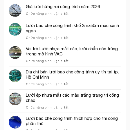
chỉ
Giá lưới hứng rơi công trình năm 2026
bán
ở
Chức năng bình luận bị tắt
lưới
Giá
hứng
lưới
rơi
Lưới bao che công trình khổ 3mx50m màu xanh
hứng
công
ngọc
rơi
trình
ở
Chức năng bình luận bị tắt
công
tại
Lưới
trình
Thủ
bao
năm
Vai trò Lưới nhựa mắt cáo, lưới chắn côn trùng
Đức
che
2026
trong mô hình VAC
công
ở
Chức năng bình luận bị tắt
trình
Vai
khổ
trò
Địa chỉ bán lưới bao che công trình uy tín tại tp.
3mx50m
Lưới
Hồ Chí Minh
màu
nhựa
xanh
ở
Chức năng bình luận bị tắt
mắt
ngọc
Địa
cáo,
chỉ
Lưới ép nhựa mắt cáo màu trắng trang trí cổng
lưới
bán
chào
chắn
lưới
côn
ở
Chức năng bình luận bị tắt
bao
trùng
Lưới
che
trong
ép
Lưới bao che công trình thích hợp cho thi công
công
mô
nhựa
phần thô
trình
hình
mắt
uy
VAC