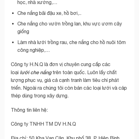
học, nhà xưởng,…
Che nắng bãi đậu xe, hồ bơi,..
Che nắng cho vườn trồng lan, khu vực ươm cây
giống
Làm nhà lưới trồng rau, che nắng cho hồ nuôi tôm
công nghiệp,…
Công ty H.N.Q là đơn vị chuyên cung cấp các
lưới che nắng
loại
trên toàn quốc. Luôn lấy chất
lượng phục vụ, giá cả cạnh tranh làm tiêu chí phát
triển. Ngoài ra chúng tôi còn bán các loại lưới và cáp
thép dùng trong xây dựng.
Thông tin liên hệ:
Công ty TNHH TM DV H.N.Q
Địa chỉ: 50 Kha Vạn Cân, Khu phố 38, P. Hiệp Bình,