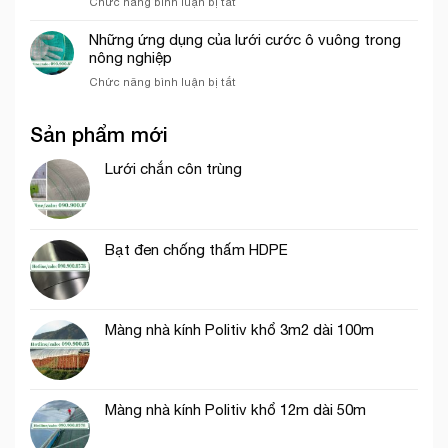
ở
Chức năng bình luận bị tắt
cáo
tín
Lưới
màu
tại
bao
Những ứng dụng của lưới cước ô vuông trong
trắng
tp.
che
nông nghiệp
trang
Hồ
công
trí
Chí
ở
Chức năng bình luận bị tắt
trình
cổng
Minh
Những
thích
chào
ứng
hợp
Sản phẩm mới
dụng
cho
của
thi
lưới
Lưới chắn côn trùng
công
cước
phần
ô
thô
vuông
trong
Bạt đen chống thấm HDPE
nông
nghiệp
Màng nhà kính Politiv khổ 3m2 dài 100m
Màng nhà kính Politiv khổ 12m dài 50m