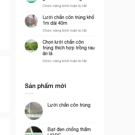
chịu
bao
ở
Chức năng bình luận bị tắt
gió
che
Lưới
giữa
công
cước
Lưới chắn côn trùng khổ
lưới
trình
xanh
lan
1m dài 40m
chắn
và
ở
Chức năng bình luận bị tắt
gió
lưới
Lưới
vườn
dệt
chắn
Chọn lưới chắn côn
sầu
kim
côn
riêng
trùng thích hợp trồng rau
Hàn
trùng
Quốc
ăn lá
khổ
ở
Chức năng bình luận bị tắt
1m
Chọn
dài
lưới
40m
chắn
côn
Sản phẩm mới
trùng
thích
hợp
trồng
Lưới chắn côn trùng
rau
ăn
lá
Bạt đen chống thấm