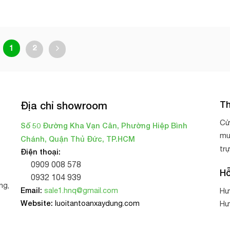
1
2
Th
Địa chỉ showroom
Cử
Số 50 Đường Kha Vạn Cân, Phường Hiệp Bình
mu
Chánh, Quận Thủ Đức, TP.HCM
tr
Điện thoại:
0909 008 578
Hỗ
0932 104 939
ng,
Email:
sale1.hnq@gmail.com
Hư
Website:
luoitantoanxaydung.com
Hư