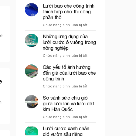
ép
Lưới bao che công trình
nhựa
thích hợp cho thi công
mắt
phần thô
cáo
g
ở
Chức năng bình luận bị tắt
màu
Lưới
trắng
bao
trang
át
Những ứng dụng của
che
trí
lưới cước ô vuông trong
công
cổng
nông nghiệp
trình
chào
ở
Chức năng bình luận bị tắt
thích
Những
hợp
ứng
cho
Các yếu tố ảnh hưởng
dụng
thi
đến giá của lưới bao che
của
công
công trình
e
lưới
phần
ở
Chức năng bình luận bị tắt
cước
thô
Các
ô
yếu
vuông
So sánh sức chịu gió
tố
n
trong
giữa lưới lan và lưới dệt
ảnh
nông
kim Hàn Quốc
hưởng
nghiệp
ở
Chức năng bình luận bị tắt
đến
So
giá
sánh
của
Lưới cước xanh chắn
sức
lưới
gió vườn sầu riêng