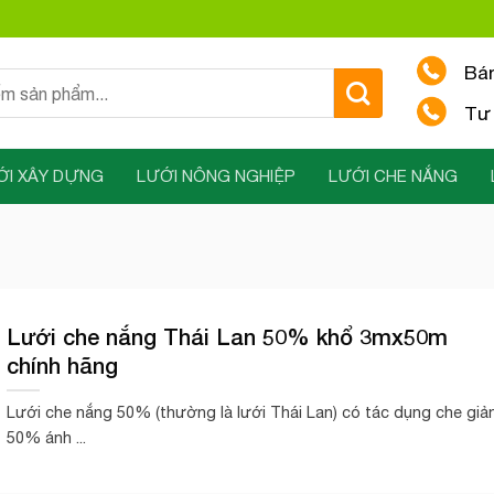
Bá
Tư 
ỚI XÂY DỰNG
LƯỚI NÔNG NGHIỆP
LƯỚI CHE NẮNG
Lưới che nắng Thái Lan 50% khổ 3mx50m
chính hãng
Lưới che nắng 50% (thường là lưới Thái Lan) có tác dụng che gi
50% ánh ...