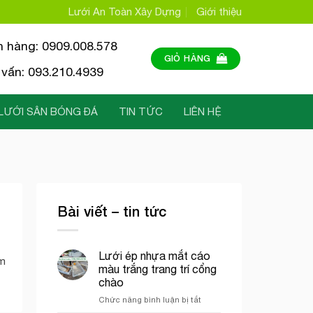
Lưới An Toàn Xây Dựng
Giới thiệu
n hàng: 0909.008.578
GIỎ HÀNG
vấn: 093.210.4939
LƯỚI SÂN BÓNG ĐÁ
TIN TỨC
LIÊN HỆ
Bài viết – tin tức
Lưới ép nhựa mắt cáo
ảm
màu trắng trang trí cổng
chào
ở
Chức năng bình luận bị tắt
Lưới