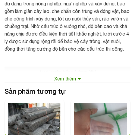
đa dạng trong nông nghiệp, ngư nghiệp và xây dựng, bao
gồm làm giàn cây leo, che chắn côn trùng và động vật, bao
che công trình xây dựng, lót ao nuôi thủy sản, rào vườn và
chuồng trại. Nhờ cấu trúc ô vuông nhỏ, độ bền cao và khả
năng chịu được điều kiện thời tiết khắc nghiệt, lưới cước 4
ly được sử dụng rộng rãi để bảo vệ cây trồng, vật nuôi,
đồng thời tăng cường độ bền cho các cấu trúc thi công.
Lưới cước trắng ô 4mm (4ly)
Xem thêm
Công dụng của
lưới cước trắng 4mm
Sản phẩm tương tự
Công dụng trong nông nghiệp và ngư nghiệp:
Làm giàn cho cây leo: Giúp nâng đỡ, không bị đổ,
nghiêng cho các loại cây như bầu, bí, dưa.
Chắn côn trùng và chim: Bảo vệ cây trồng, rau màu khỏi