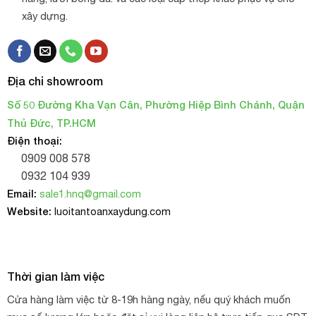
xây dựng.
Địa chỉ showroom
Số 50 Đường Kha Vạn Cân, Phường Hiệp Bình Chánh, Quận
Thủ Đức, TP.HCM
Điện thoại:
0909 008 578
0932 104 939
Lưới cước trắng 4mm chống mưa đá
Email:
sale1.hnq@gmail.com
Website:
luoitantoanxaydung.com
Công dụng trong xây dựng:
Bao che công trình: Sử dụng để che chắn công trình xây
Thời gian làm việc
dựng, đặc biệt là các công trình gần biển hoặc ở những
nơi có gió mạnh.
Cửa hàng làm việc từ 8-19h hàng ngày, nếu quý khách muốn