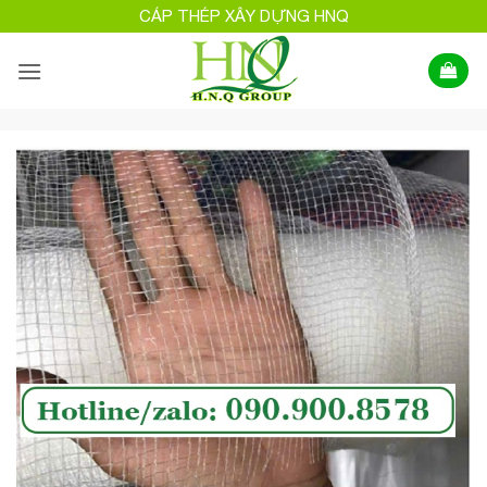
Bỏ
CÁP THÉP XÂY DỰNG HNQ
qua
nội
dung