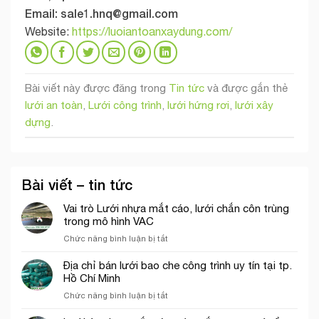
Email:
sale1.hnq@gmail.com
Website:
https://luoiantoanxaydung.com/
Bài viết này được đăng trong
Tin tức
và được gắn thẻ
lưới an toàn
,
Lưới công trình
,
lưới hứng rơi
,
lưới xây
dựng
.
Bài viết – tin tức
Vai trò Lưới nhựa mắt cáo, lưới chắn côn trùng
trong mô hình VAC
ở
Chức năng bình luận bị tắt
Vai
trò
Địa chỉ bán lưới bao che công trình uy tín tại tp.
Lưới
Hồ Chí Minh
nhựa
ở
Chức năng bình luận bị tắt
mắt
Địa
cáo,
chỉ