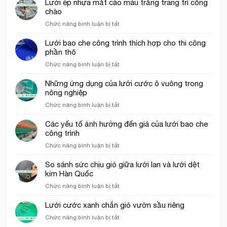
Lưới ép nhựa mắt cáo màu trắng trang trí cổng
lưới
bán
chào
chắn
lưới
côn
ở
Chức năng bình luận bị tắt
bao
trùng
Lưới
che
trong
ép
Lưới bao che công trình thích hợp cho thi công
công
mô
nhựa
phần thô
trình
hình
mắt
uy
VAC
ở
Chức năng bình luận bị tắt
cáo
tín
Lưới
màu
tại
bao
Những ứng dụng của lưới cước ô vuông trong
trắng
tp.
che
nông nghiệp
trang
Hồ
công
trí
Chí
ở
Chức năng bình luận bị tắt
trình
cổng
Minh
Những
thích
chào
ứng
Các yếu tố ảnh hưởng đến giá của lưới bao che
hợp
dụng
công trình
cho
của
thi
ở
Chức năng bình luận bị tắt
lưới
công
Các
cước
phần
yếu
So sánh sức chịu gió giữa lưới lan và lưới dệt
ô
thô
tố
kim Hàn Quốc
vuông
ảnh
trong
ở
Chức năng bình luận bị tắt
hưởng
nông
So
đến
nghiệp
sánh
Lưới cước xanh chắn gió vườn sầu riêng
giá
sức
của
ở
Chức năng bình luận bị tắt
chịu
lưới
Lưới