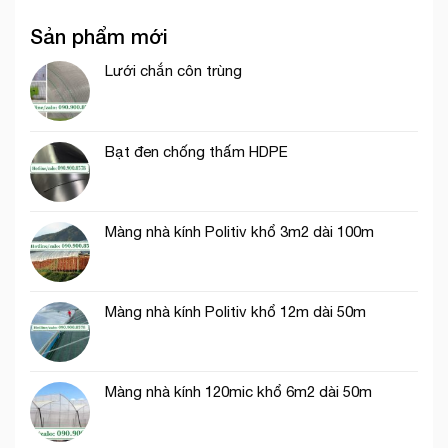
gió
bao
cước
giữa
che
Sản phẩm mới
xanh
lưới
công
chắn
lan
trình
gió
Lưới chắn côn trùng
và
vườn
lưới
sầu
dệt
riêng
kim
Hàn
Bạt đen chống thấm HDPE
Quốc
Màng nhà kính Politiv khổ 3m2 dài 100m
Màng nhà kính Politiv khổ 12m dài 50m
Màng nhà kính 120mic khổ 6m2 dài 50m