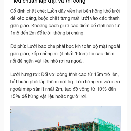
Tiêu chuẩn lắp đặt và thi công
Cố định chặt chẽ: Luồn dây viền hai bên hông khổ lưới
để kéo căng, buộc chặt từng mắt lưới vào các thanh
giàn giáo. Khoảng cách giữa các điểm cố định nên từ
1m5 đến 2m để lưới không bị chùng.
Độ phủ: Lưới bao che phải bọc kín toàn bộ mặt ngoài
giàn giáo, xếp chồng mí (ít nhất 10cm) tại các điểm
nối để ngăn vật liệu nhỏ rơi ra ngoài.
Lưới hứng rơi: Đối với công trình cao từ 15m trở lên,
bắt buộc phải lắp thêm một lớp lưới hứng rơi vươn ra
ngoài mép sàn ít nhất 2m, tạo độ võng từ 10% đến
15% để hứng vật liệu hoặc người rơi.