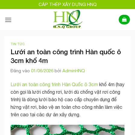
Bỏ
CÁP THÉP XÂY DỰNG HNQ
qua
nội
dung
TIN TỨC
Lưới an toàn công trình Hàn quốc ô
3cm khổ 4m
Đăng vào
01/06/2026
bởi
AdminHNQ
Lưới an toàn công trình Hàn Quốc ô 3cm
khổ 4m (hay
còn gọi là lưới chống rơi, lưới dù chống vật rơi công
trình) là dòng lưới bảo hộ cao cấp chuyên dụng để
hứng vật rơi, bảo vệ an toàn cho công nhân làm việc
trên cao tại các dự án xây dựng.