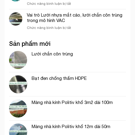
ở
Chức năng bình luận bị tắt
công
tại
Lưới
trình
Thủ
bao
năm
Vai trò Lưới nhựa mắt cáo, lưới chắn côn trùng
Đức
che
2026
trong mô hình VAC
công
ở
Chức năng bình luận bị tắt
trình
Vai
khổ
trò
3mx50m
Sản phẩm mới
Lưới
màu
nhựa
xanh
mắt
Lưới chắn côn trùng
ngọc
cáo,
lưới
chắn
côn
Bạt đen chống thấm HDPE
trùng
trong
mô
hình
VAC
Màng nhà kính Politiv khổ 3m2 dài 100m
Màng nhà kính Politiv khổ 12m dài 50m