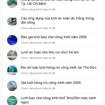
Tp. Hồ Chí Minh
ở
Chức năng bình luận bị tắt
Nhà
phân
Các ứng dụng của lưới an toàn dù trắng trong
phối
đời sống
lưới
ở
Chức năng bình luận bị tắt
an
Các
toàn
ứng
Báo giá lưới bao che công trình năm 2026
công
dụng
trình
ở
Chức năng bình luận bị tắt
của
uy
Báo
lưới
tín
giá
Lưới an toàn cho khu vui chơi trẻ em
an
tại
lưới
toàn
Tp.
ở
Chức năng bình luận bị tắt
bao
dù
Hồ
Lưới
che
trắng
Chí
an
công
Địa chỉ bán lưới hứng rơi công trình tại Thủ Đức
trong
Minh
toàn
trình
đời
ở
Chức năng bình luận bị tắt
cho
năm
sống
Địa
khu
2026
chỉ
vui
Giá lưới hứng rơi công trình năm 2026
bán
chơi
ở
Chức năng bình luận bị tắt
lưới
trẻ
Giá
hứng
em
lưới
rơi
Lưới bao che công trình khổ 3mx50m màu xanh
hứng
công
ngọc
rơi
trình