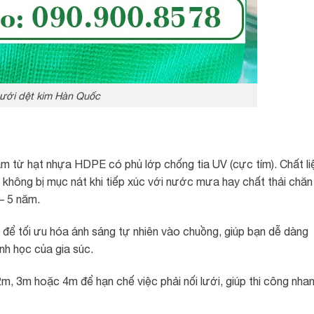
ưới dệt kim Hàn Quốc
àm từ hạt nhựa HDPE có phủ lớp chống tia UV (cực tím). Chất li
, không bị mục nát khi tiếp xúc với nước mưa hay chất thải chăn
 – 5 năm.
 để tối ưu hóa ánh sáng tự nhiên vào chuồng, giúp bạn dễ dàng
inh học của gia súc.
m, 3m hoặc 4m để hạn chế việc phải nối lưới, giúp thi công nha