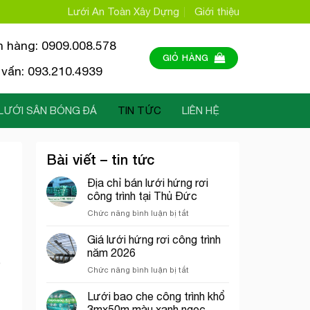
Lưới An Toàn Xây Dựng
Giới thiệu
n hàng: 0909.008.578
GIỎ HÀNG
vấn: 093.210.4939
LƯỚI SÂN BÓNG ĐÁ
TIN TỨC
LIÊN HỆ
Bài viết – tin tức
Địa chỉ bán lưới hứng rơi
công trình tại Thủ Đức
ở
Chức năng bình luận bị tắt
Địa
chỉ
Giá lưới hứng rơi công trình
bán
năm 2026
lưới
ó
ở
Chức năng bình luận bị tắt
hứng
Giá
rơi
lưới
Lưới bao che công trình khổ
công
hứng
trình
3mx50m màu xanh ngọc