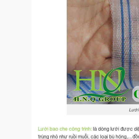
Lưới
Lưới bao che công trình:
là dòng lưới được dệ
trùng nhỏ như ruồi muỗi, các loại bù hóng,…đồ