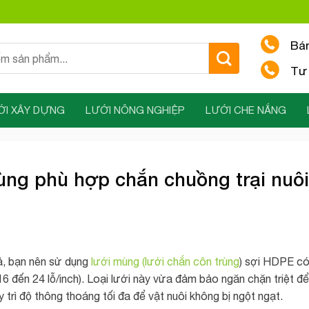
Bá
Tư 
ỚI XÂY DỰNG
LƯỚI NÔNG NGHIỆP
LƯỚI CHE NẮNG
rùng phù hợp chắn chuồng trại nuôi
uả, bạn nên sử dụng
lưới mùng (lưới chắn côn trùng
) sợi HDPE c
 đến 24 lỗ/inch). Loại lưới này vừa đảm bảo ngăn chặn triệt để
 trì độ thông thoáng tối đa để vật nuôi không bị ngột ngạt.