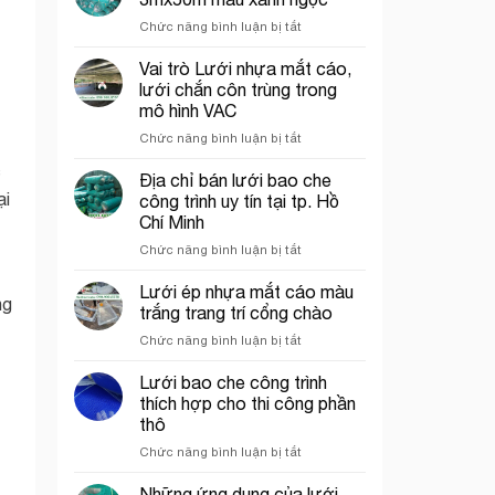
rơi
tại
ở
Chức năng bình luận bị tắt
công
Thủ
Lưới
trình
Đức
bao
Vai trò Lưới nhựa mắt cáo,
năm
che
2026
lưới chắn côn trùng trong
công
mô hình VAC
trình
ở
Chức năng bình luận bị tắt
khổ
Vai
3mx50m
c
trò
màu
Địa chỉ bán lưới bao che
Lưới
xanh
ại
công trình uy tín tại tp. Hồ
nhựa
ngọc
Chí Minh
mắt
ở
Chức năng bình luận bị tắt
cáo,
Địa
lưới
chỉ
chắn
Lưới ép nhựa mắt cáo màu
ng
bán
côn
trắng trang trí cổng chào
lưới
trùng
ở
Chức năng bình luận bị tắt
bao
trong
Lưới
che
mô
ép
Lưới bao che công trình
công
hình
nhựa
trình
VAC
thích hợp cho thi công phần
mắt
uy
thô
cáo
tín
ở
Chức năng bình luận bị tắt
màu
tại
Lưới
trắng
tp.
bao
trang
Những ứng dụng của lưới
Hồ