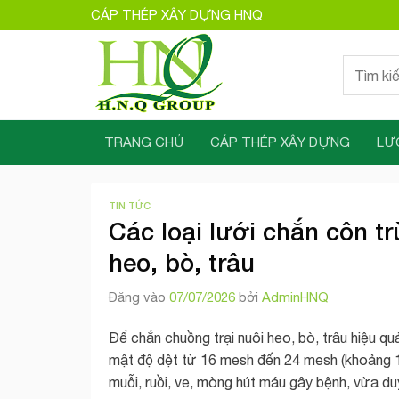
Bỏ
CÁP THÉP XÂY DỰNG HNQ
qua
nội
Tìm
dung
kiếm:
TRANG CHỦ
CÁP THÉP XÂY DỰNG
LƯ
TIN TỨC
Các loại lưới chắn côn t
heo, bò, trâu
Đăng vào
07/07/2026
bởi
AdminHNQ
Để chắn chuồng trại nuôi heo, bò, trâu hiệu q
mật độ dệt từ 16 mesh đến 24 mesh (khoảng 16
muỗi, ruồi, ve, mòng hút máu gây bệnh, vừa duy