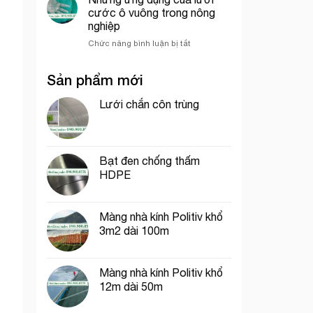
che
trí
Chí
cước ô vuông trong nông
công
cổng
Minh
nghiệp
trình
chào
ở
Chức năng bình luận bị tắt
thích
Những
hợp
ứng
cho
Sản phẩm mới
dụng
thi
của
công
lưới
Lưới chắn côn trùng
phần
cước
thô
ô
vuông
trong
Bạt đen chống thấm
nông
HDPE
nghiệp
Màng nhà kính Politiv khổ
3m2 dài 100m
Màng nhà kính Politiv khổ
12m dài 50m