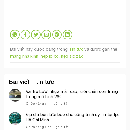
Bài viết này được đăng trong
Tin tức
và được gắn thẻ
màng nhà kính
,
nẹp lò xo
,
nẹp zíc zắc
.
Bài viết – tin tức
Vai trò Lưới nhựa mắt cáo, lưới chắn côn trùng
trong mô hình VAC
ở
Chức năng bình luận bị tắt
Vai
trò
Địa chỉ bán lưới bao che công trình uy tín tại tp.
Lưới
Hồ Chí Minh
nhựa
ở
Chức năng bình luận bị tắt
mắt