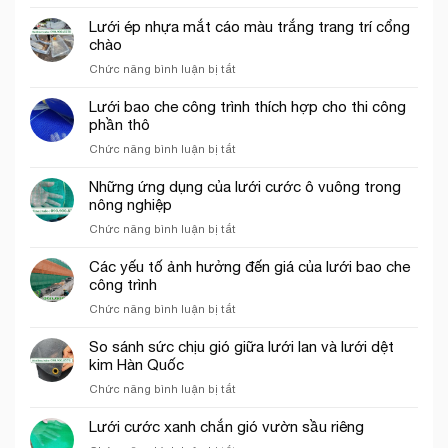
Địa
cáo,
chỉ
Lưới ép nhựa mắt cáo màu trắng trang trí cổng
lưới
bán
chào
chắn
lưới
côn
ở
Chức năng bình luận bị tắt
bao
trùng
Lưới
che
trong
ép
Lưới bao che công trình thích hợp cho thi công
công
mô
nhựa
phần thô
trình
hình
mắt
uy
VAC
ở
Chức năng bình luận bị tắt
cáo
tín
Lưới
màu
tại
bao
Những ứng dụng của lưới cước ô vuông trong
trắng
tp.
che
nông nghiệp
trang
Hồ
công
trí
Chí
ở
Chức năng bình luận bị tắt
trình
cổng
Minh
Những
thích
chào
ứng
Các yếu tố ảnh hưởng đến giá của lưới bao che
hợp
dụng
công trình
cho
của
thi
ở
Chức năng bình luận bị tắt
lưới
công
Các
cước
phần
yếu
So sánh sức chịu gió giữa lưới lan và lưới dệt
ô
thô
tố
kim Hàn Quốc
vuông
ảnh
trong
ở
Chức năng bình luận bị tắt
hưởng
nông
So
đến
nghiệp
sánh
Lưới cước xanh chắn gió vườn sầu riêng
giá
sức
của