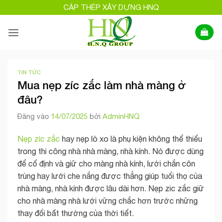
Bỏ
CÁP THÉP XÂY DỰNG HNQ
qua
nội
dung
TIN TỨC
Mua nẹp zíc zắc làm nhà màng ở
đâu?
Đăng vào
14/07/2025
bởi
AdminHNQ
Nẹp zíc zắc
hay nẹp lò xo là phụ kiện không thể thiếu
trong thi công nhà nhà màng, nhà kính. Nó được dùng
để cố định và giữ cho màng nhà kính, lưới chắn côn
trùng hay lưới che nắng được thẳng giúp tuổi thọ của
nhà màng, nhà kính được lâu dài hơn. Nẹp zic zắc giữ
cho nhà màng nhà lưới vững chắc hơn trước những
thay đổi bất thường của thời tiết.