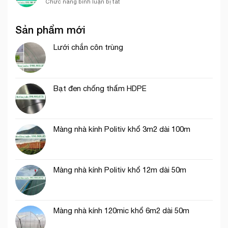
ở
Chức năng bình luận bị tắt
chịu
lưới
Lưới
gió
bao
cước
giữa
che
Sản phẩm mới
xanh
lưới
công
chắn
lan
trình
gió
Lưới chắn côn trùng
và
vườn
lưới
sầu
dệt
riêng
kim
Hàn
Bạt đen chống thấm HDPE
Quốc
Màng nhà kính Politiv khổ 3m2 dài 100m
Màng nhà kính Politiv khổ 12m dài 50m
Màng nhà kính 120mic khổ 6m2 dài 50m