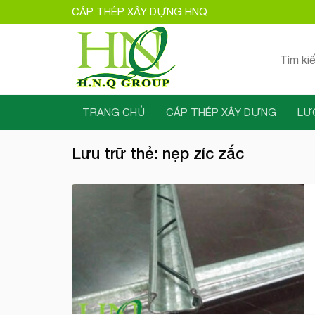
Bỏ
CÁP THÉP XÂY DỰNG HNQ
qua
nội
Tìm
dung
kiếm:
TRANG CHỦ
CÁP THÉP XÂY DỰNG
LƯ
Lưu trữ thẻ:
nẹp zíc zắc