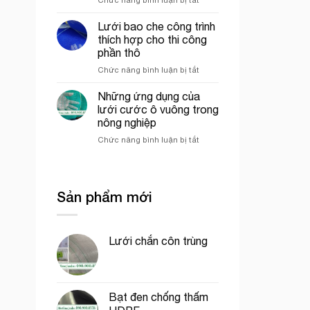
mô
Lưới
công
hình
ép
trình
VAC
Lưới bao che công trình
nhựa
uy
thích hợp cho thi công
mắt
tín
phần thô
cáo
tại
ở
Chức năng bình luận bị tắt
màu
tp.
Lưới
trắng
Hồ
bao
trang
Chí
Những ứng dụng của
che
trí
Minh
lưới cước ô vuông trong
công
cổng
nông nghiệp
trình
chào
ở
Chức năng bình luận bị tắt
thích
Những
hợp
ứng
cho
dụng
thi
của
công
Sản phẩm mới
lưới
phần
cước
thô
ô
vuông
Lưới chắn côn trùng
trong
nông
nghiệp
Bạt đen chống thấm