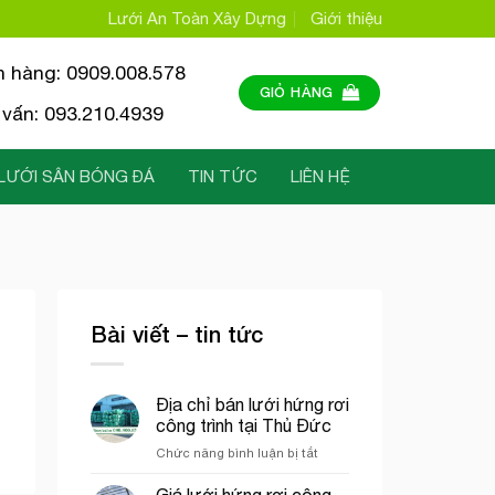
Lưới An Toàn Xây Dựng
Giới thiệu
n hàng: 0909.008.578
GIỎ HÀNG
vấn: 093.210.4939
LƯỚI SÂN BÓNG ĐÁ
TIN TỨC
LIÊN HỆ
Bài viết – tin tức
Địa chỉ bán lưới hứng rơi
công trình tại Thủ Đức
ở
Chức năng bình luận bị tắt
Địa
chỉ
Giá lưới hứng rơi công