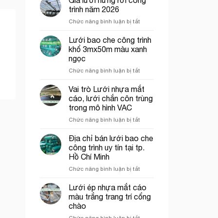
bán
trình năm 2026
lưới
ở
Chức năng bình luận bị tắt
hứng
Giá
rơi
lưới
Lưới bao che công trình
công
hứng
trình
khổ 3mx50m màu xanh
rơi
tại
ngọc
công
Thủ
ở
Chức năng bình luận bị tắt
trình
Đức
Lưới
năm
bao
2026
Vai trò Lưới nhựa mắt
che
cáo, lưới chắn côn trùng
công
trong mô hình VAC
trình
ở
Chức năng bình luận bị tắt
khổ
Vai
3mx50m
trò
màu
Địa chỉ bán lưới bao che
Lưới
xanh
công trình uy tín tại tp.
nhựa
ngọc
Hồ Chí Minh
mắt
ở
Chức năng bình luận bị tắt
cáo,
Địa
lưới
chỉ
chắn
Lưới ép nhựa mắt cáo
bán
côn
màu trắng trang trí cổng
lưới
trùng
chào
bao
trong
ở
Chức năng bình luận bị tắt
che