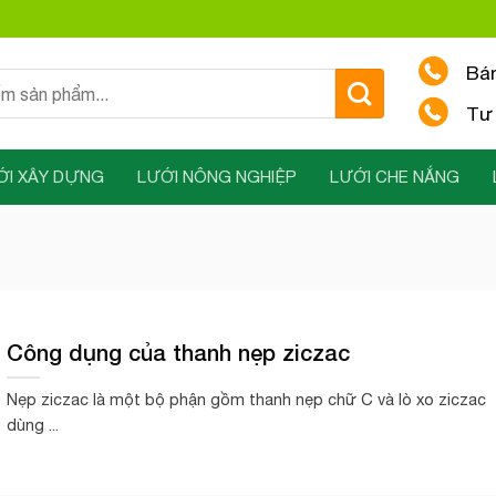
Bá
Tư 
ỚI XÂY DỰNG
LƯỚI NÔNG NGHIỆP
LƯỚI CHE NẮNG
Công dụng của thanh nẹp ziczac
Nẹp ziczac là một bộ phận gồm thanh nẹp chữ C và lò xo ziczac
dùng ...