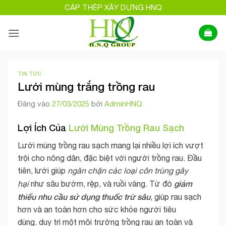
Bỏ
CÁP THÉP XÂY DỰNG HNQ
qua
nội
dung
TIN TỨC
Lưới mùng trắng trồng rau
Đăng vào
27/03/2025
bởi
AdminHNQ
Lợi Ích Của
Lưới Mùng Trồng Rau Sạch
Lưới mùng trồng rau sạch mang lại nhiều lợi ích vượt
trội cho nông dân, đặc biệt với người trồng rau. Đầu
tiên, lưới giúp
ngăn chặn các loại côn trùng gây
giảm
hại
như sâu bướm, rệp, và ruồi vàng. Từ đó
thiểu nhu cầu sử dụng thuốc trừ sâu
, giúp rau sạch
hơn và an toàn hơn cho sức khỏe người tiêu
dùng. duy trì một môi trường trồng rau an toàn và