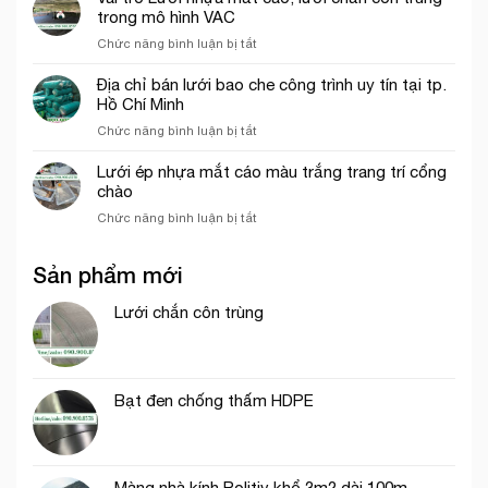
che
2026
trong mô hình VAC
công
ở
Chức năng bình luận bị tắt
trình
Vai
khổ
trò
Địa chỉ bán lưới bao che công trình uy tín tại tp.
3mx50m
Lưới
Hồ Chí Minh
màu
nhựa
xanh
ở
Chức năng bình luận bị tắt
mắt
ngọc
Địa
cáo,
chỉ
Lưới ép nhựa mắt cáo màu trắng trang trí cổng
lưới
bán
chào
chắn
lưới
côn
ở
Chức năng bình luận bị tắt
bao
trùng
Lưới
che
trong
ép
công
mô
Sản phẩm mới
nhựa
trình
hình
mắt
uy
VAC
cáo
Lưới chắn côn trùng
tín
màu
tại
trắng
tp.
trang
Hồ
trí
Chí
Bạt đen chống thấm HDPE
cổng
Minh
chào
Màng nhà kính Politiv khổ 3m2 dài 100m