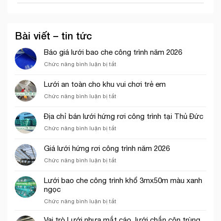
Bài viết – tin tức
Báo giá lưới bao che công trình năm 2026
ở
Chức năng bình luận bị tắt
Báo
giá
Lưới an toàn cho khu vui chơi trẻ em
lưới
ở
Chức năng bình luận bị tắt
bao
Lưới
che
an
công
Địa chỉ bán lưới hứng rơi công trình tại Thủ Đức
toàn
trình
ở
Chức năng bình luận bị tắt
cho
năm
Địa
khu
2026
chỉ
vui
Giá lưới hứng rơi công trình năm 2026
bán
chơi
ở
Chức năng bình luận bị tắt
lưới
trẻ
Giá
hứng
em
lưới
rơi
Lưới bao che công trình khổ 3mx50m màu xanh
hứng
công
ngọc
rơi
trình
ở
Chức năng bình luận bị tắt
công
tại
Lưới
trình
Thủ
bao
năm
Vai trò Lưới nhựa mắt cáo, lưới chắn côn trùng
Đức