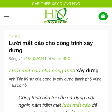
Bỏ
CÁP THÉP XÂY DỰNG HNQ
qua
nội
dung
TIN TỨC
Lưới mắt cáo cho công trình xây
dựng
Đăng vào
28/10/2024
bởi
AdminHNQ
Lưới mắt cáo cho công trình
xây dựng
Anh Tấn kỹ sư của công ty xây dựng thành phố Vũng
Tàu có hỏi:
Công trình của tôi cần sử dụng một
lưới mắt cáo
nghìn năm trăm mét
để