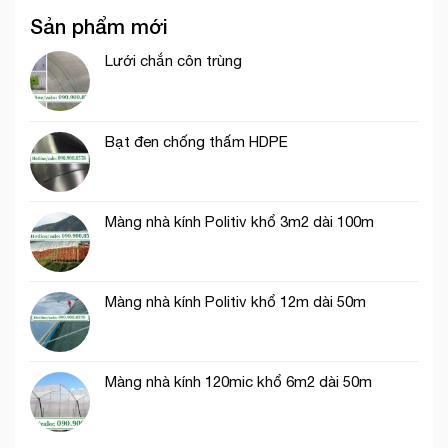
Quốc
lưới
dài
Sản phẩm mới
chắn
40m
côn
trùng
Lưới chắn côn trùng
thích
hợp
trồng
rau
Bạt đen chống thấm HDPE
ăn
lá
Màng nhà kính Politiv khổ 3m2 dài 100m
Màng nhà kính Politiv khổ 12m dài 50m
Màng nhà kính 120mic khổ 6m2 dài 50m