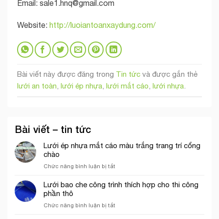
Email:
sale1.hnq@gmail.com
Website:
http://luoiantoanxaydung.com/
Bài viết này được đăng trong
Tin tức
và được gắn thẻ
lưới an toàn
,
lưới ép nhựa
,
lưới mắt cáo
,
lưới nhựa
.
Bài viết – tin tức
Lưới ép nhựa mắt cáo màu trắng trang trí cổng
chào
ở
Chức năng bình luận bị tắt
Lưới
ép
Lưới bao che công trình thích hợp cho thi công
nhựa
phần thô
mắt
ở
Chức năng bình luận bị tắt
cáo
Lưới
màu