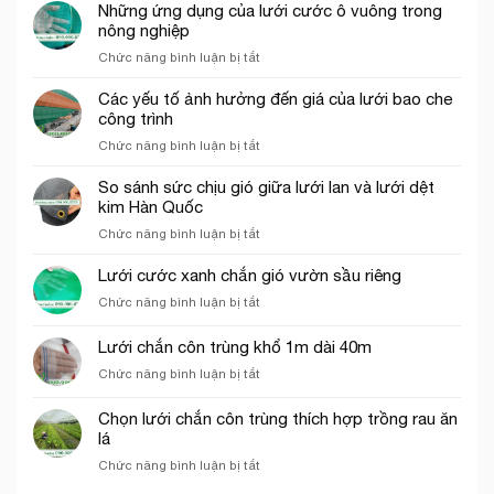
bao
Những ứng dụng của lưới cước ô vuông trong
trắng
che
nông nghiệp
trang
công
trí
ở
Chức năng bình luận bị tắt
trình
cổng
Những
thích
chào
ứng
Các yếu tố ảnh hưởng đến giá của lưới bao che
hợp
dụng
công trình
cho
của
thi
ở
Chức năng bình luận bị tắt
lưới
công
Các
cước
phần
yếu
So sánh sức chịu gió giữa lưới lan và lưới dệt
ô
thô
tố
kim Hàn Quốc
vuông
ảnh
trong
ở
Chức năng bình luận bị tắt
hưởng
nông
So
đến
nghiệp
sánh
Lưới cước xanh chắn gió vườn sầu riêng
giá
sức
của
ở
Chức năng bình luận bị tắt
chịu
lưới
Lưới
gió
bao
cước
Lưới chắn côn trùng khổ 1m dài 40m
giữa
che
xanh
lưới
công
ở
Chức năng bình luận bị tắt
chắn
lan
trình
Lưới
gió
và
chắn
vườn
Chọn lưới chắn côn trùng thích hợp trồng rau ăn
lưới
côn
sầu
lá
dệt
trùng
riêng
kim
ở
Chức năng bình luận bị tắt
khổ
Hàn
Chọn
1m