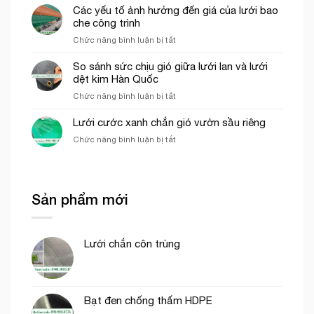
chào
ứng
Các yếu tố ảnh hưởng đến giá của lưới bao
hợp
dụng
che công trình
cho
của
thi
ở
Chức năng bình luận bị tắt
lưới
công
Các
cước
phần
yếu
So sánh sức chịu gió giữa lưới lan và lưới
ô
thô
tố
dệt kim Hàn Quốc
vuông
ảnh
trong
ở
Chức năng bình luận bị tắt
hưởng
nông
So
đến
nghiệp
sánh
Lưới cước xanh chắn gió vườn sầu riêng
giá
sức
của
ở
Chức năng bình luận bị tắt
chịu
lưới
Lưới
gió
bao
cước
giữa
che
xanh
lưới
công
chắn
lan
trình
Sản phẩm mới
gió
và
vườn
lưới
sầu
dệt
riêng
kim
Lưới chắn côn trùng
Hàn
Quốc
Bạt đen chống thấm HDPE