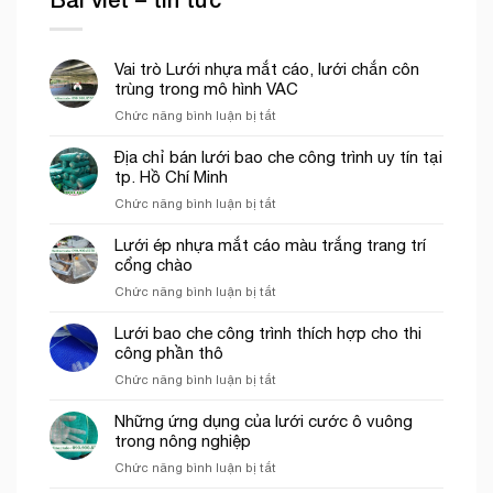
Vai trò Lưới nhựa mắt cáo, lưới chắn côn
trùng trong mô hình VAC
ở
Chức năng bình luận bị tắt
Vai
trò
Địa chỉ bán lưới bao che công trình uy tín tại
Lưới
tp. Hồ Chí Minh
nhựa
ở
Chức năng bình luận bị tắt
mắt
Địa
cáo,
chỉ
Lưới ép nhựa mắt cáo màu trắng trang trí
lưới
bán
cổng chào
chắn
lưới
côn
ở
Chức năng bình luận bị tắt
bao
trùng
Lưới
che
trong
ép
Lưới bao che công trình thích hợp cho thi
công
mô
nhựa
công phần thô
trình
hình
mắt
uy
VAC
ở
Chức năng bình luận bị tắt
cáo
tín
Lưới
màu
tại
bao
Những ứng dụng của lưới cước ô vuông
trắng
tp.
che
trong nông nghiệp
trang
Hồ
công
trí
Chí
ở
Chức năng bình luận bị tắt
trình
cổng
Minh
Những
thích