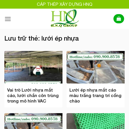
Bỏ
CÁP THÉP XÂY DỰNG HNQ
qua
nội
dung
Lưu trữ thẻ:
lưới ép nhựa
Vai trò Lưới nhựa mắt
Lưới ép nhựa mắt cáo
cáo, lưới chắn côn trùng
màu trắng trang trí cổng
trong mô hình VAC
chào