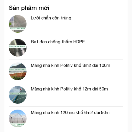
ứng
hợp
Sản phẩm mới
dụng
cho
của
thi
lưới
Lưới chắn côn trùng
công
cước
phần
ô
thô
vuông
trong
Bạt đen chống thấm HDPE
nông
nghiệp
Màng nhà kính Politiv khổ 3m2 dài 100m
Màng nhà kính Politiv khổ 12m dài 50m
Màng nhà kính 120mic khổ 6m2 dài 50m