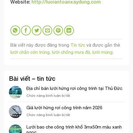
Website:
http://luoiantoanxaydung.com
Bài viết này được đăng trong
Tin tức
và được gắn thẻ
lưới chắn côn trùng
,
lưới chống mưa đá
,
lưới mùng
.
Bài viết – tin tức
Địa chỉ bán lưới hứng rơi công trình tại Thủ Đức
ở
Chức năng bình luận bị tắt
Địa
chỉ
Giá lưới hứng rơi công trình năm 2026
bán
ở
Chức năng bình luận bị tắt
lưới
Giá
hứng
lưới
rơi
Lưới bao che công trình khổ 3mx50m màu xanh
hứng
công
ngọc