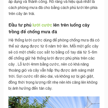
áp dụng và thành công. Rõ ràng và hiệu quả nhất là
cách phòng mưa đá cho bằng cách phủ lưới lên phía
trên cây ăn trái.
Đầu tư phủ
lưới cước
lên trên luống cây
trồng để chống mưa đá
Hệ thống lưới cước dùng để phòng chống mưa đá có
thể sử dụng được từ 6 năm trở lên. Mỗi một gốc cây
sẽ có một chiếc cọc sắt to bằng cổ tay dài từ 5-6m
để chống giữ hệ thống lưới được phủ phía trên các
cây . Lỗ lưới 4mm bằng cước, nên có khả năng
thoáng gió và cây vẫn hấp thụ được ánh sáng mặt
trời. Sợi cước rất dẻo dai, và không sợ bị gió giật,
đồng thời trọng lượng rất nhẹ nên khi căng lên không
bị ảnh hưởng đến tán cây.