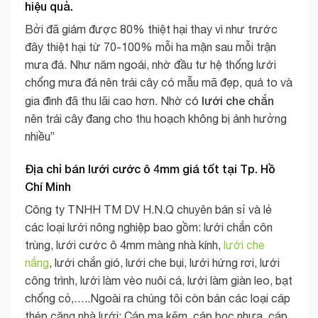
hiệu quả.
Bởi đã giảm được 80% thiệt hại thay vì như trước
đây thiệt hại từ 70-100% mỗi ha mận sau mỗi trận
mưa đá. Như năm ngoái, nhờ đầu tư hệ thống lưới
chống mưa đá nên trái cây có mẫu mã đẹp, quả to và
lưới che chắn
gia đình đã thu lãi cao hơn. Nhờ có
nên trái cây đang cho thu hoạch không bị ảnh hưởng
nhiều”
Địa chỉ bán lưới cước ô 4mm giá tốt tại Tp. Hồ
Chí Minh
Công ty TNHH TM DV H.N.Q chuyên bán sỉ và lẻ
các loại lưới nông nghiệp bao gồm: lưới chắn côn
trùng, lưới cước ô 4mm màng nhà kính,
lưới che
nắng
, lưới chắn gió, lưới che bụi, lưới hứng rơi, lưới
công trình, lưới làm vèo nuôi cá, lưới làm giàn leo, bạt
chống cỏ,…..Ngoài ra chúng tôi còn bán các loại cáp
thép căng nhà lưới: Cáp mạ kẽm, cáp bọc nhựa, cáp