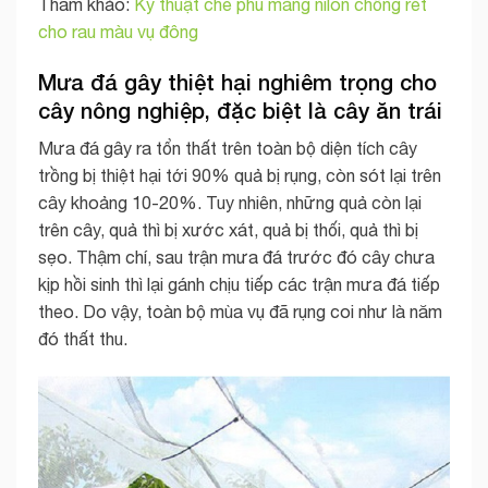
Tham khảo:
Kỹ thuật che phủ màng nilon chống rét
cho rau màu vụ đông
Mưa đá gây thiệt hại nghiêm trọng cho
cây nông nghiệp, đặc biệt là cây ăn trái
Mưa đá gây ra tổn thất trên toàn bộ diện tích cây
trồng bị thiệt hại tới 90% quả bị rụng, còn sót lại trên
cây khoảng 10-20%. Tuy nhiên, những quả còn lại
trên cây, quả thì bị xước xát, quả bị thối, quả thì bị
sẹo. Thậm chí, sau trận mưa đá trước đó cây chưa
kịp hồi sinh thì lại gánh chịu tiếp các trận mưa đá tiếp
theo. Do vậy, toàn bộ mùa vụ đã rụng coi như là năm
đó thất thu.