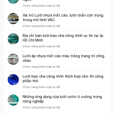
rơi
trình
ở
Chức năng bình luận bị tắt
công
tại
Lưới
trình
Thủ
bao
năm
Vai trò Lưới nhựa mắt cáo, lưới chắn côn trùng
Đức
che
2026
trong mô hình VAC
công
ở
Chức năng bình luận bị tắt
trình
Vai
khổ
trò
Địa chỉ bán lưới bao che công trình uy tín tại tp.
3mx50m
Lưới
Hồ Chí Minh
màu
nhựa
xanh
ở
Chức năng bình luận bị tắt
mắt
ngọc
Địa
cáo,
chỉ
Lưới ép nhựa mắt cáo màu trắng trang trí cổng
lưới
bán
chào
chắn
lưới
côn
ở
Chức năng bình luận bị tắt
bao
trùng
Lưới
che
trong
ép
Lưới bao che công trình thích hợp cho thi công
công
mô
nhựa
phần thô
trình
hình
mắt
uy
VAC
ở
Chức năng bình luận bị tắt
cáo
tín
Lưới
màu
tại
bao
Những ứng dụng của lưới cước ô vuông trong
trắng
tp.
che
nông nghiệp
trang
Hồ
công
trí
Chí
ở
Chức năng bình luận bị tắt
trình
cổng
Minh
Những
thích
chào