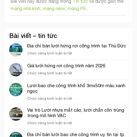
Bài viết này được đăng trong
Tin tức
và được gắn thẻ
màng nhà kính
,
màng nilon
,
màng PE
.
Bài viết – tin tức
Địa chỉ bán lưới hứng rơi công trình tại Thủ Đức
ở
Chức năng bình luận bị tắt
Địa
chỉ
Giá lưới hứng rơi công trình năm 2026
bán
ở
Chức năng bình luận bị tắt
lưới
Giá
hứng
lưới
rơi
Lưới bao che công trình khổ 3mx50m màu xanh
hứng
công
ngọc
rơi
trình
ở
Chức năng bình luận bị tắt
công
tại
Lưới
trình
Thủ
bao
năm
Vai trò Lưới nhựa mắt cáo, lưới chắn côn trùng
Đức
che
2026
trong mô hình VAC
công
ở
Chức năng bình luận bị tắt
trình
Vai
khổ
trò
Địa chỉ bán lưới bao che công trình uy tín tại tp.
3mx50m