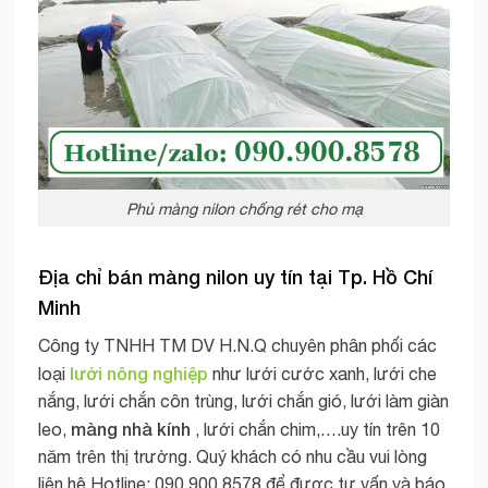
Phủ màng nilon chống rét cho mạ
Địa chỉ bán
màng nilon
uy tín tại Tp. Hồ Chí
Minh
Công ty TNHH TM DV H.N.Q chuyên phân phối các
lưới nông nghiệp
loại
như lưới cước xanh, lưới che
nắng, lưới chắn côn trùng, lưới chắn gió, lưới làm giàn
màng nhà kính
leo,
, lưới chắn chim,….uy tín trên 10
năm trên thị trường. Quý khách có nhu cầu vui lòng
liên hệ Hotline: 090 900 8578 để được tư vấn và báo