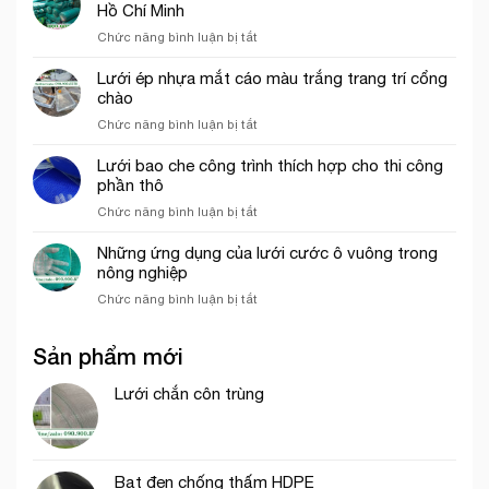
Lưới
Hồ Chí Minh
màu
nhựa
xanh
ở
Chức năng bình luận bị tắt
mắt
ngọc
Địa
cáo,
chỉ
Lưới ép nhựa mắt cáo màu trắng trang trí cổng
lưới
bán
chào
chắn
lưới
côn
ở
Chức năng bình luận bị tắt
bao
trùng
Lưới
che
trong
ép
Lưới bao che công trình thích hợp cho thi công
công
mô
nhựa
phần thô
trình
hình
mắt
uy
VAC
ở
Chức năng bình luận bị tắt
cáo
tín
Lưới
màu
tại
bao
Những ứng dụng của lưới cước ô vuông trong
trắng
tp.
che
nông nghiệp
trang
Hồ
công
trí
Chí
ở
Chức năng bình luận bị tắt
trình
cổng
Minh
Những
thích
chào
ứng
hợp
Sản phẩm mới
dụng
cho
của
thi
lưới
Lưới chắn côn trùng
công
cước
phần
ô
thô
vuông
trong
Bạt đen chống thấm HDPE
nông