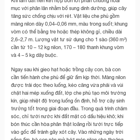
Khi làm đất nên kết hợp bón lót phân chuồng hoai
mục với phân lân nhằm bổ sung dinh dưỡng, giúp cây
tăng sức chống chịu với rét. Vật liệu che phủ gồm
màng nilon dày 0,04–0,06 mm, màu trong suốt; khung
vòm có thể bằng tre hoặc thép không gỉ, chiều dài
2,6–2,7 m. Lượng vật tư sử dụng cho 1 sào (360 m²)
cần từ 10 – 12 kg nilon, 170 – 180 thanh khung vòm
và 4 – 5 kg dây buộc.
Ngay sau khi gieo hạt hoặc trồng cây con, bà con
cần tiến hành che phủ để giữ ấm kịp thời. Màng nilon
được trải dọc theo luống, kéo căng vừa phải và vùi
chặt hai mép xuống đất, lớp che phủ tạo môi trường
kín, giúp nhiệt độ trong luống ổn định, hỗ trợ cây sinh
trưởng tốt trong giai đoạn đầu. Trong quá trình chăm
sóc, chỉ tưới nước khi đất mặt có dấu hiệu khô; khi
bón thúc cần hòa phân thật loãng rồi tưới trực tiếp
vào gốc để tránh gây xót cây. Vào những ngày trời
nắng ấm, bà con nên mở bớt mép nilon cho thoáng