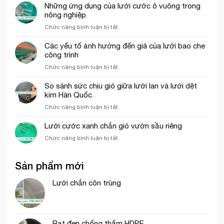
bao
Những ứng dụng của lưới cước ô vuông trong
trắng
tp.
che
nông nghiệp
trang
Hồ
công
trí
Chí
ở
Chức năng bình luận bị tắt
trình
cổng
Minh
Những
thích
chào
ứng
Các yếu tố ảnh hưởng đến giá của lưới bao che
hợp
dụng
công trình
cho
của
thi
ở
Chức năng bình luận bị tắt
lưới
công
Các
cước
phần
yếu
So sánh sức chịu gió giữa lưới lan và lưới dệt
ô
thô
tố
kim Hàn Quốc
vuông
ảnh
trong
ở
Chức năng bình luận bị tắt
hưởng
nông
So
đến
nghiệp
sánh
Lưới cước xanh chắn gió vườn sầu riêng
giá
sức
của
ở
Chức năng bình luận bị tắt
chịu
lưới
Lưới
gió
bao
cước
giữa
che
Sản phẩm mới
xanh
lưới
công
chắn
lan
trình
gió
Lưới chắn côn trùng
và
vườn
lưới
sầu
dệt
riêng
kim
Hàn
Bạt đen chống thấm HDPE