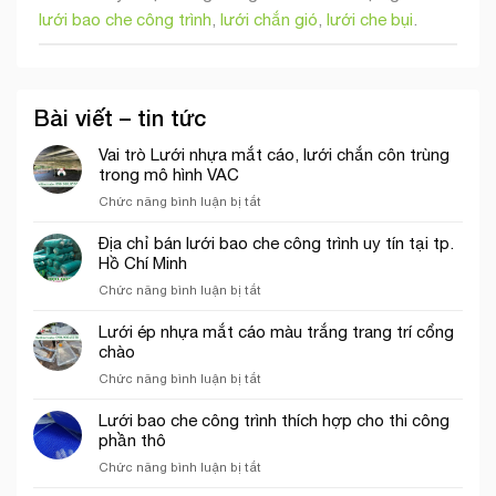
lưới bao che công trình
,
lưới chắn gió
,
lưới che bụi
.
Bài viết – tin tức
Vai trò Lưới nhựa mắt cáo, lưới chắn côn trùng
trong mô hình VAC
ở
Chức năng bình luận bị tắt
Vai
trò
Địa chỉ bán lưới bao che công trình uy tín tại tp.
Lưới
Hồ Chí Minh
nhựa
ở
Chức năng bình luận bị tắt
mắt
Địa
cáo,
chỉ
Lưới ép nhựa mắt cáo màu trắng trang trí cổng
lưới
bán
chào
chắn
lưới
côn
ở
Chức năng bình luận bị tắt
bao
trùng
Lưới
che
trong
ép
Lưới bao che công trình thích hợp cho thi công
công
mô
nhựa
phần thô
trình
hình
mắt
uy
VAC
ở
Chức năng bình luận bị tắt
cáo
tín
Lưới
màu
tại